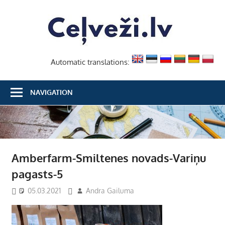
Skip
Ceļvež
to
content
Automatic translations:
NAVIGATION
Amberfarm-Smiltenes novads-Variņu
pagasts-5
05.03.2021
Andra Gailuma