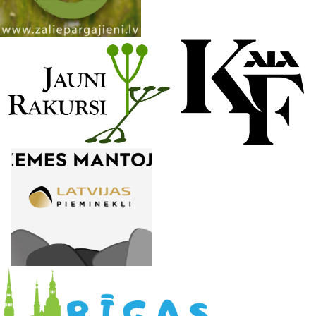
n
e
l