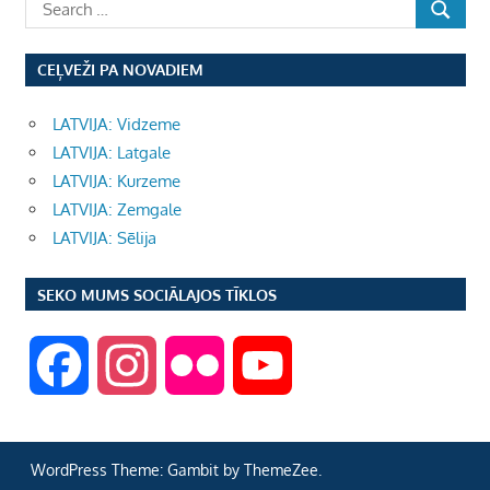
CEĻVEŽI PA NOVADIEM
LATVIJA: Vidzeme
LATVIJA: Latgale
LATVIJA: Kurzeme
LATVIJA: Zemgale
LATVIJA: Sēlija
SEKO MUMS SOCIĀLAJOS TĪKLOS
F
I
F
Y
a
n
l
o
WordPress Theme: Gambit by ThemeZee.
c
s
i
u