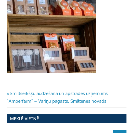
Ziņu
Previous
Smiltsērkšķu audzēšana un apstrādes uzņēmums
Post:
“Amberfarm” – Variņu pagasts, Smiltenes novads
izvēlne
MEKLĒ VIETNĒ