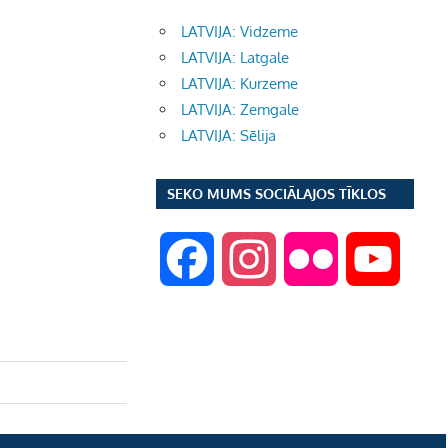
LATVIJA: Vidzeme
LATVIJA: Latgale
LATVIJA: Kurzeme
LATVIJA: Zemgale
LATVIJA: Sēlija
SEKO MUMS SOCIĀLAJOS TĪKLOS
F
I
F
Y
a
n
l
o
c
s
i
u
e
t
c
T