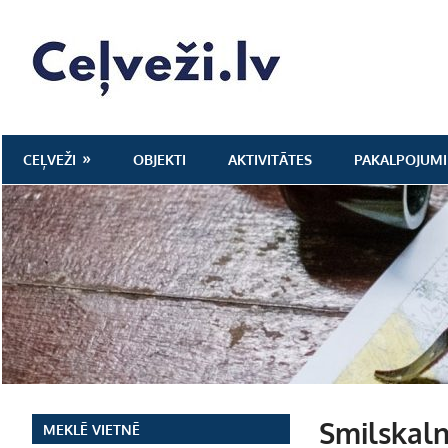
Skip
to
Ceļveži.lv
content
CEĻVEŽI
OBJEKTI
AKTIVITĀTES
PAKALPOJUMI
Smilskaln
MEKLĒ VIETNĒ