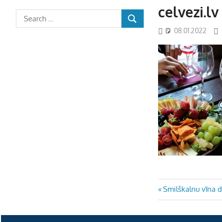
celvezi.lv
08.01.2022
Ziņu
Previous
Smilškalnu vīna d
Post:
izvēlne