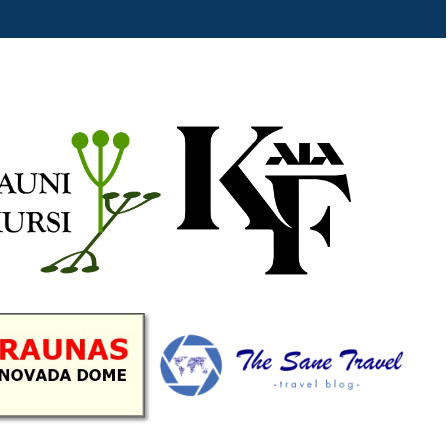
b
a
k
u
o
g
r
b
o
r
e
k
a
C
m
h
a
n
n