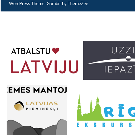
WordPress Theme: Gambit by ThemeZee.