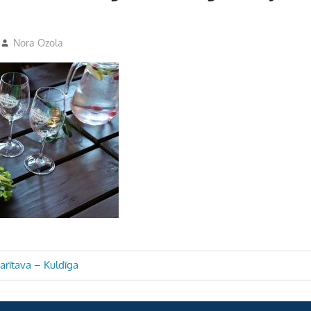
Nora Ozola
arītava – Kuldīga