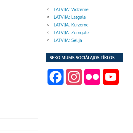
LATVIJA: Vidzeme
LATVIJA: Latgale
LATVIJA: Kurzeme
LATVIJA: Zemgale
LATVIJA: Sēlija
SEKO MUMS SOCIĀLAJOS TĪKLOS
F
I
F
Y
a
n
l
o
c
s
i
u
e
t
c
T