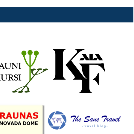
b
a
k
u
o
g
r
b
o
r
e
k
a
C
m
h
a
n
n