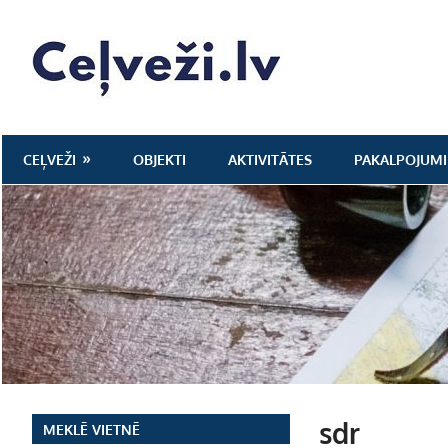
Skip
to
Ceļveži.lv
content
CEĻVEŽI
OBJEKTI
AKTIVITĀTES
PAKALPOJUMI
sdr
MEKLĒ VIETNĒ