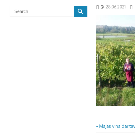
28.06.2021
Ziņu
Previous
Mājas vīna darīt
Post: