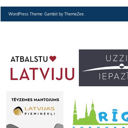
izvēlne
WordPress Theme: Gambit by ThemeZee.