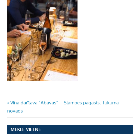
Ziņu
Previous
Vīna darītava “Abavas” – Slampes pagasts, Tukuma
Post:
novads
izvēlne
MEKLĒ VIETNĒ