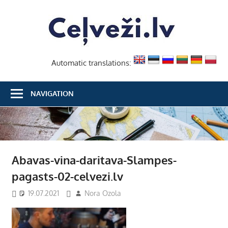
Skip
Ceļvež
to
content
Automatic translations:
NAVIGATION
Abavas-vina-daritava-Slampes-
pagasts-02-celvezi.lv
19.07.2021
Nora Ozola