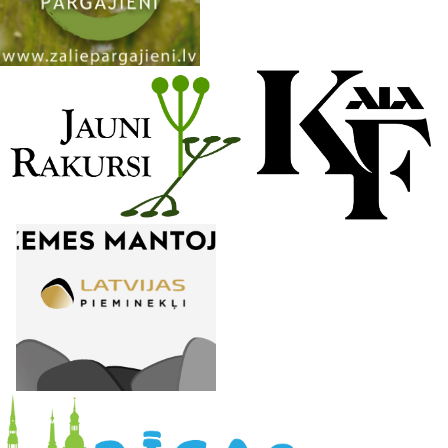
n
e
l