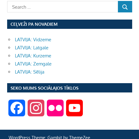
CEĻVEŽI PA NOVADIEM
LATVIJA: Vidzeme
LATVIJA: Latgale
LATVIJA: Kurzeme
LATVIJA: Zemgale
LATVIJA: Sēlija
SEKO MUMS SOCIĀLAJOS TĪKLOS
F
I
F
Y
a
n
l
o
WordPress Theme: Gambit by ThemeZee.