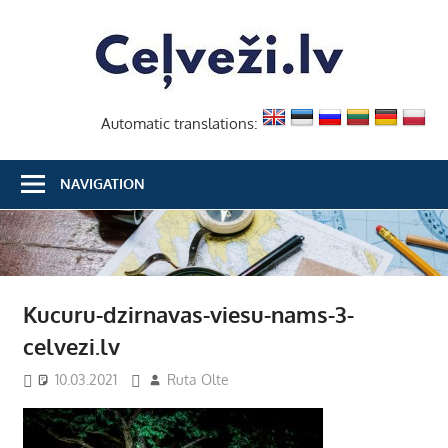
Skip
Ceļvež
to
content
Automatic translations:
NAVIGATION
Kucuru-dzirnavas-viesu-nams-3-
celvezi.lv
10.03.2021
Ruta Olte