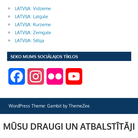
LATVIJA: Vidzeme
LATVIJA: Latgale
LATVIJA: Kurzeme
LATVIJA: Zemgale
LATVIJA: Sēlija
SEKO MUMS SOCIĀLAJOS TĪKLOS
F
I
F
Y
a
n
l
o
WordPress Theme: Gambit by ThemeZee.
c
s
i
u
MŪSU DRAUGI UN ATBALSTĪTĀJI
e
t
c
T