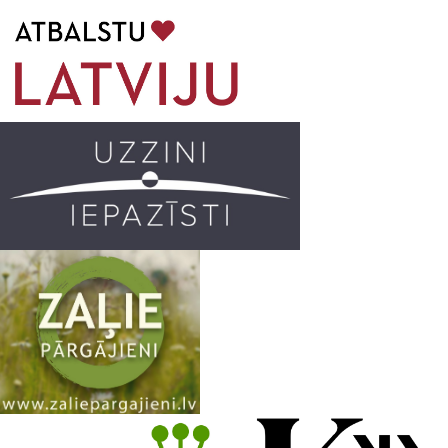
b
a
k
u
o
g
r
b
o
r
e
k
a
C
m
h
a
n
n
e