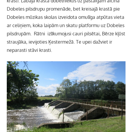
krasti. Labajā krastā dobelniekus uz pastaigām aicina
Dobeles pilsdrupu promenāde, bet kreisajā krastā pie
Dobeles mūzikas skolas izveidota omulīga atpūtas vieta
ar celiņiem, koka laipām un skatu platformu uz Dobeles
pilsdrupām. Rātni izlīkumojusi cauri pilsētai, Bērze kļūst
straujāka, ievijoties Ķestermežā. Te upei dažviet ir
neparasti stāvi krasti.