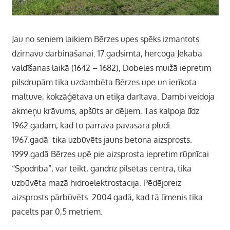
Jau no seniem laikiem Bērzes upes spēks izmantots
dzirnavu darbināšanai. 17.gadsimtā, hercoga Jēkaba
valdīšanas laikā (1642 – 1682), Dobeles muižā iepretim
pilsdrupām tika uzdambēta Bērzes upe un ierīkota
maltuve, kokzāģētava un etiķa darītava. Dambi veidoja
akmeņu krāvums, apšūts ar dēļiem. Tas kalpoja līdz
1962.gadam, kad to pārrāva pavasara plūdi.
1967.gadā tika uzbūvēts jauns betona aizsprosts.
1999.gadā Bērzes upē pie aizsprosta iepretim rūpnīcai
“Spodrība”, var teikt, gandrīz pilsētas centrā, tika
uzbūvēta mazā hidroelektrostacija. Pēdējoreiz
aizsprosts pārbūvēts 2004.gadā, kad tā līmenis tika
pacelts par 0,5 metriem.