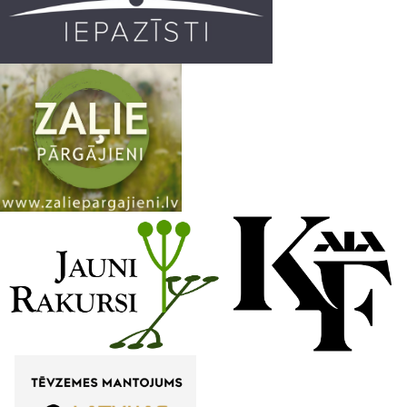
m
h
a
n
n
e
l