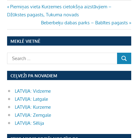
Ziņu
Previous
Piemiņas vieta Kurzemes cietokšņa aizstāvjiem –
Post:
Džūkstes pagasts, Tukuma novads
izvēlne
Next
Beberbeķu dabas parks – Babītes pagasts
Post:
MEKLĒ VIETNĒ
CEĻVEŽI PA NOVADIEM
LATVIJA: Vidzeme
LATVIJA: Latgale
LATVIJA: Kurzeme
LATVIJA: Zemgale
LATVIJA: Sēlija