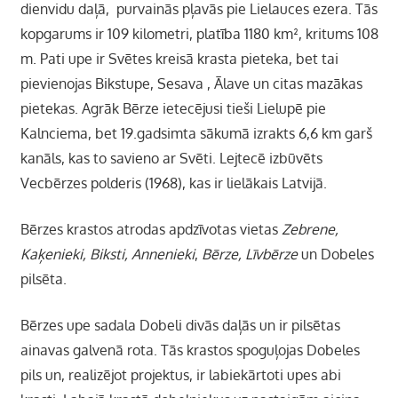
dienvidu daļā, purvainās pļavās pie Lielauces ezera. Tās
kopgarums ir 109 kilometri, platība 1180 km², kritums 108
m. Pati upe ir Svētes kreisā krasta pieteka, bet tai
pievienojas Bikstupe, Sesava , Ālave un citas mazākas
pietekas. Agrāk Bērze ietecējusi tieši Lielupē pie
Kalnciema, bet 19.gadsimta sākumā izrakts 6,6 km garš
kanāls, kas to savieno ar Svēti. Lejtecē izbūvēts
Vecbērzes polderis (1968), kas ir lielākais Latvijā.
Bērzes krastos atrodas apdzīvotas vietas
Zebrene,
Kaķenieki, Biksti, Annenieki
,
Bērze, Līvbērze
un Dobeles
pilsēta.
Bērzes upe sadala Dobeli divās daļās un ir pilsētas
ainavas galvenā rota. Tās krastos spoguļojas Dobeles
pils un, realizējot projektus, ir labiekārtoti upes abi