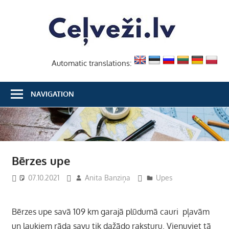
Skip
Ceļvež
to
content
Automatic translations:
NAVIGATION
Bērzes upe
07.10.2021
Anita Banziņa
Upes
Bērzes upe savā 109 km garajā plūdumā cauri pļavām
un laukiem rāda savu tik dažādo raksturu. Vienuviet tā