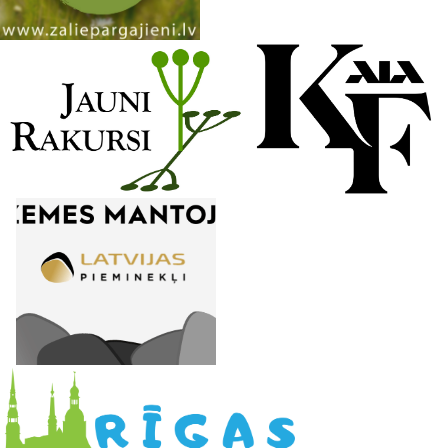
n
e
l