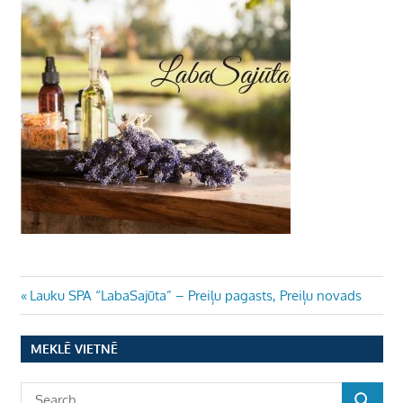
Ziņu
Previous
Lauku SPA “LabaSajūta” – Preiļu pagasts, Preiļu novads
Post:
izvēlne
MEKLĒ VIETNĒ