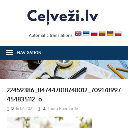
Skip
Ceļvež
to
content
Automatic translations:
NAVIGATION
22459386_847447018748012_709178997
454835112_o
16.06.2021
Laura Eberharde