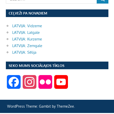
CEĻVEŽI PA NOVADIEM
LATVIJA: Vidzeme
LATVIJA: Latgale
LATVIJA: Kurzeme
LATVIJA: Zemgale
LATVIJA: Sēlija
SEKO MUMS SOCIĀLAJOS TĪKLOS
F
I
F
Y
a
n
l
o
WordPress Theme: Gambit by ThemeZee.
c
s
i
u