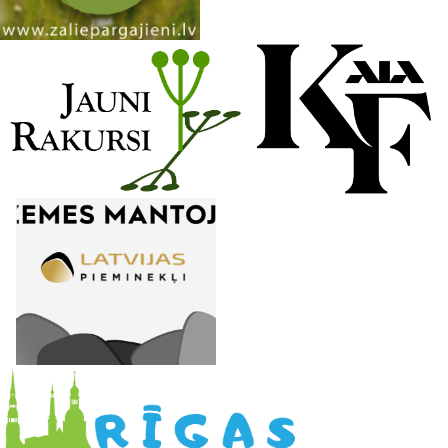
n
e
l