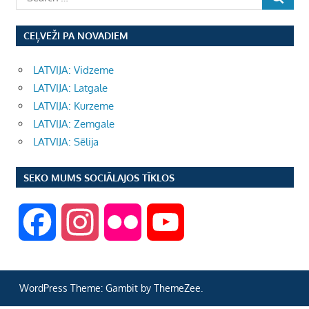
CEĻVEŽI PA NOVADIEM
LATVIJA: Vidzeme
LATVIJA: Latgale
LATVIJA: Kurzeme
LATVIJA: Zemgale
LATVIJA: Sēlija
SEKO MUMS SOCIĀLAJOS TĪKLOS
F
I
F
Y
a
n
l
o
WordPress Theme: Gambit by ThemeZee.
c
s
i
u