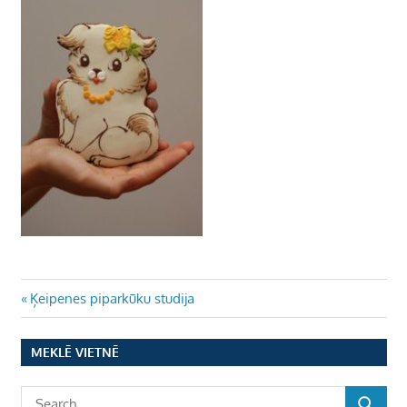
Ziņu
Previous
Ķeipenes piparkūku studija
Post:
izvēlne
MEKLĒ VIETNĒ