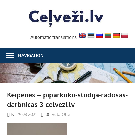
Skip
Ceļvež
to
content
Automatic translations:
NAVIGATION
Keipenes – piparkuku-studija-radosas-
darbnicas-3-celvezi.lv
29.03.2021
Ruta Olte