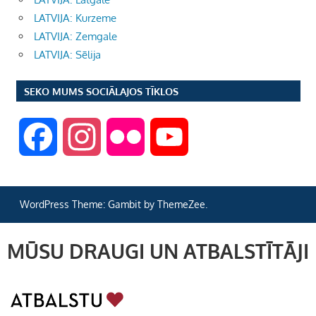
LATVIJA: Kurzeme
LATVIJA: Zemgale
LATVIJA: Sēlija
SEKO MUMS SOCIĀLAJOS TĪKLOS
F
I
F
Y
a
n
l
o
WordPress Theme: Gambit by ThemeZee.
c
s
i
u
MŪSU DRAUGI UN ATBALSTĪTĀJI
e
t
c
T
b
a
k
u