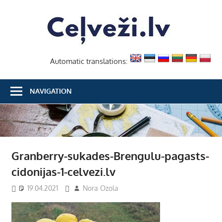
Skip
Ceļvež
to
content
Automatic translations:
NAVIGATION
Granberry-sukades-Brengulu-pagasts-
cidonijas-1-celvezi.lv
19.04.2021
Nora Ozola