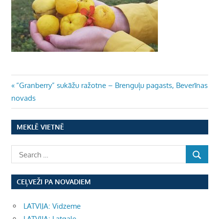
Ziņu
Previous
“Granberry” sukāžu ražotne – Brenguļu pagasts, Beverīnas
Post:
novads
izvēlne
MEKLĒ VIETNĒ
CEĻVEŽI PA NOVADIEM
LATVIJA: Vidzeme
LATVIJA: Latgale