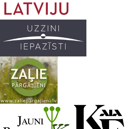
o
g
r
b
o
r
e
k
a
C
m
h
a
n
n
e
l