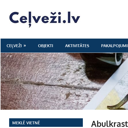
Skip
to
Ceļveži.lv
content
CEĻVEŽI
OBJEKTI
AKTIVITĀTES
PAKALPOJUMI
Abulkrast
MEKLĒ VIETNĒ