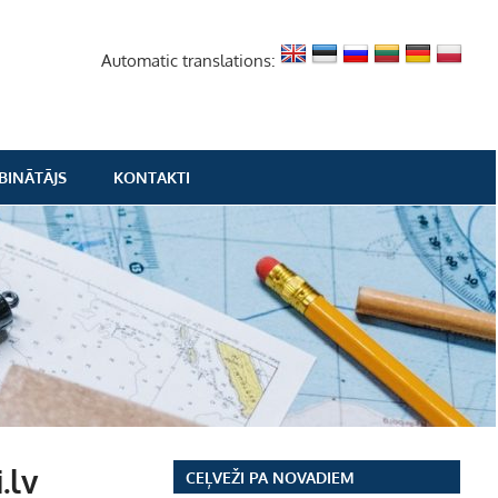
Automatic translations:
BINĀTĀJS
KONTAKTI
.lv
CEĻVEŽI PA NOVADIEM