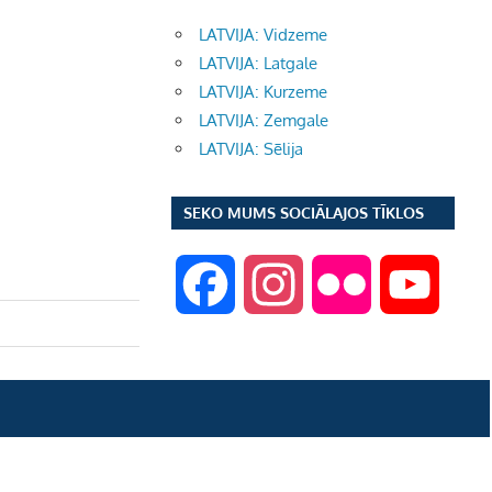
LATVIJA: Vidzeme
LATVIJA: Latgale
LATVIJA: Kurzeme
LATVIJA: Zemgale
LATVIJA: Sēlija
SEKO MUMS SOCIĀLAJOS TĪKLOS
F
I
F
Y
a
n
l
o
c
s
i
u
e
t
c
T