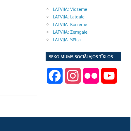
LATVIJA: Vidzeme
LATVIJA: Latgale
LATVIJA: Kurzeme
LATVIJA: Zemgale
LATVIJA: Sēlija
SEKO MUMS SOCIĀLAJOS TĪKLOS
F
I
F
Y
a
n
l
o
c
s
i
u
e
t
c
T