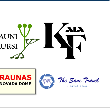
b
a
k
u
o
g
r
b
o
r
e
k
a
C
m
h
a
n
n