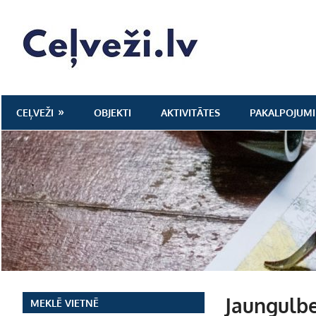
Skip
to
Ceļveži.lv
content
CEĻVEŽI
OBJEKTI
AKTIVITĀTES
PAKALPOJUMI
Jaungulbe
MEKLĒ VIETNĒ