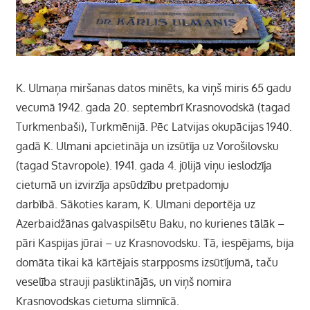
K. Ulmaņa miršanas datos minēts, ka viņš miris 65 gadu
vecumā 1942. gada 20. septembrī Krasnovodskā (tagad
Turkmenbaši), Turkmēnijā. Pēc Latvijas okupācijas 1940.
gadā K. Ulmani apcietināja un izsūtīja uz Vorošilovsku
(tagad Stavropole). 1941. gada 4. jūlijā viņu ieslodzīja
cietumā un izvirzīja apsūdzību pretpadomju
darbībā. Sākoties karam, K. Ulmani deportēja uz
Azerbaidžānas galvaspilsētu Baku, no kurienes tālāk –
pāri Kaspijas jūrai – uz Krasnovodsku. Tā, iespējams, bija
domāta tikai kā kārtējais starpposms izsūtījumā, taču
veselība strauji pasliktinājās, un viņš nomira
Krasnovodskas cietuma slimnīcā.