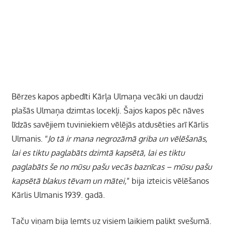
Bērzes kapos apbedīti Kārļa Ulmaņa vecāki un daudzi
plašās Ulmaņa dzimtas locekļi. Šajos kapos pēc nāves
līdzās savējiem tuviniekiem vēlējās atdusēties arī Kārlis
Ulmanis. “
Jo tā ir mana negrozāmā griba un vēlēšanās,
lai es tiktu paglabāts dzimtā kapsētā, lai es tiktu
paglabāts še no mūsu pašu vecās baznīcas – mūsu pašu
kapsētā blakus tēvam un mātei,
” bija izteicis vēlēšanos
Kārlis Ulmanis 1939. gadā.
Taču viņam bija lemts uz visiem laikiem palikt svešumā.