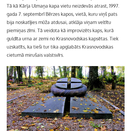
Tā kā Kārļa Ulmaņa kapa vietu neizdevās atrast, 1997.
gada 7. septembrī Bērzes kapos, vietā, kuru viņš pats
bija noskatījies mūža atdusai, atklāja viņam veltītu
piemiņas zīmi. Tā veidota kā improvizēts kaps, kurā
guldīta urna ar zemi no Krasnovodskas kapsētas. Tiek
uzskatīts, ka tieši tur tika apglabāts Krasnovodskas
cietumā mirušais valstsvīrs.