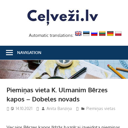
Skip
Ceļvež
to
content
Automatic translations:
NAVIGATION
Piemiņas vieta K. Ulmanim Bērzes
kapos – Dobeles novads
14.10.2021
Anita Banziņa
Piemiņas vietas
Vecajos Bērzes kapos līdzās baznīcai izveidota piemiņas