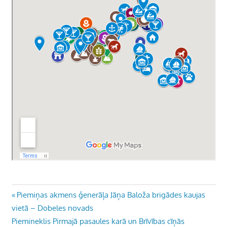
Ziņu
Previous
Piemiņas akmens ģenerāļa Jāņa Baloža brigādes kaujas
Post:
vietā – Dobeles novads
izvēlne
Next
Piemineklis Pirmajā pasaules karā un Brīvības cīņās