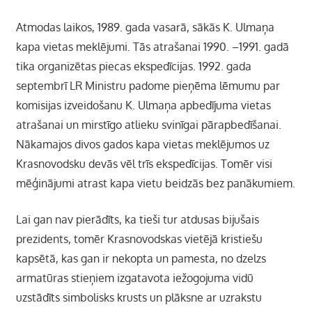
Atmodas laikos, 1989. gada vasarā, sākās K. Ulmaņa
kapa vietas meklējumi. Tās atrašanai 1990. –1991. gadā
tika organizētas piecas ekspedīcijas. 1992. gada
septembrī LR Ministru padome pieņēma lēmumu par
komisijas izveidošanu K. Ulmaņa apbedījuma vietas
atrašanai un mirstīgo atlieku svinīgai pārapbedīšanai.
Nākamajos divos gados kapa vietas meklējumos uz
Krasnovodsku devās vēl trīs ekspedīcijas. Tomēr visi
mēģinājumi atrast kapa vietu beidzās bez panākumiem.
Lai gan nav pierādīts, ka tieši tur atdusas bijušais
prezidents, tomēr Krasnovodskas vietējā kristiešu
kapsētā, kas gan ir nekopta un pamesta, no dzelzs
armatūras stieņiem izgatavota iežogojuma vidū
uzstādīts simbolisks krusts un plāksne ar uzrakstu