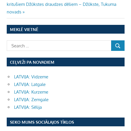
Post:
kritušiem Džūkstes draudzes dēliem – Džūkste, Tukuma
novads
MEKLĒ VIETNĒ
CEĻVEŽI PA NOVADIEM
LATVIJA: Vidzeme
LATVIJA: Latgale
LATVIJA: Kurzeme
LATVIJA: Zemgale
LATVIJA: Sēlija
SEKO MUMS SOCIĀLAJOS TĪKLOS