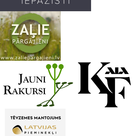
m
h
a
n
n
e
l