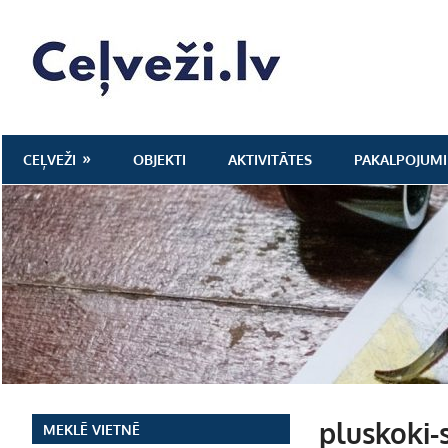
Skip
to
Ceļveži.lv
content
CEĻVEŽI
OBJEKTI
AKTIVITĀTES
PAKALPOJUMI
pluskoki-
MEKLĒ VIETNĒ