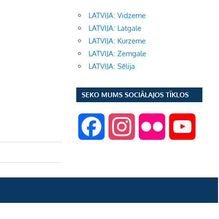
LATVIJA: Vidzeme
LATVIJA: Latgale
LATVIJA: Kurzeme
LATVIJA: Zemgale
LATVIJA: Sēlija
SEKO MUMS SOCIĀLAJOS TĪKLOS
F
I
F
Y
a
n
l
o
c
s
i
u
e
t
c
T