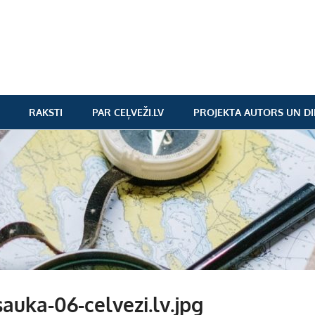
RAKSTI
PAR CEĻVEŽI.LV
PROJEKTA AUTORS UN DI
sauka-06-celvezi.lv.jpg