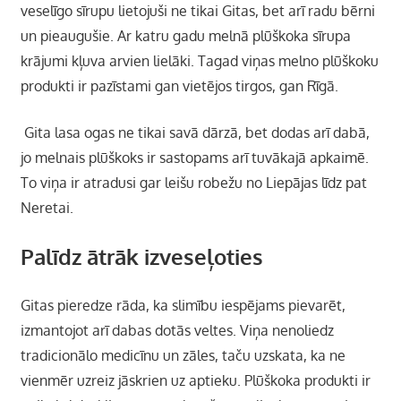
veselīgo sīrupu lietojuši ne tikai Gitas, bet arī radu bērni
un pieaugušie. Ar katru gadu melnā plūškoka sīrupa
krājumi kļuva arvien lielāki. Tagad viņas melno plūškoku
produkti ir pazīstami gan vietējos tirgos, gan Rīgā.
Gita lasa ogas ne tikai savā dārzā, bet dodas arī dabā,
jo melnais plūškoks ir sastopams arī tuvākajā apkaimē.
To viņa ir atradusi gar leišu robežu no Liepājas līdz pat
Neretai.
Palīdz ātrāk izveseļoties
Gitas pieredze rāda, ka slimību iespējams pievarēt,
izmantojot arī dabas dotās veltes. Viņa nenoliedz
tradicionālo medicīnu un zāles, taču uzskata, ka ne
vienmēr uzreiz jāskrien uz aptieku. Plūškoka produkti ir