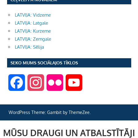
LATVIJA: Vidzeme
LATVIJA: Latgale
LATVIJA: Kurzeme
LATVIJA: Zemgale
LATVIJA: Sēlija
SEKO MUMS SOCIĀLAJOS TĪKLOS
F
I
F
Y
a
n
l
o
WordPress Theme: Gambit by ThemeZee.
c
s
i
u
MŪSU DRAUGI UN ATBALSTĪTĀJI
e
t
c
T