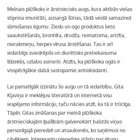
Melnais plūškoks ir ārstniecisks augs, kura aktīvās vielas
stiprina imunitāti, aizsargā šūnas, tādā veidā samazinot
slimošanas ilgumu. Ziedu un ogu produktus lieto
saaukstēšanās, bronhīta, drudža, reimatisma, artrīta,
nierakmeņu, herpes vīrusa ārstēšanai. Tas ir arī
iedarbīgs sviedrējošs un diurētisks pretiekaisuma
līdzeklis, uzlabo asinsriti. Atzīts, ka plūškoka ogās ir
visspēcīgākie dabā sastopamie antioksidanti.
Lai pamatīgāk izzinātu šo augu un tā iedarbību, Gita
Kļaviņa ir meklējusi literatūrā un internetā visu
iespējamo informāciju, taču nācies atzīt, ka tā ir trūcīga.
Tāpēc Gitas zināšanas par melnā plūškoka
ārstnieciskajām īpašībām galvenokārt balstās viņas
personīgajā pieredzē un atsauksmēs, ko saņēmusi no
cilvēkiem. Interesantu pieredzes stāstu par sīrupu