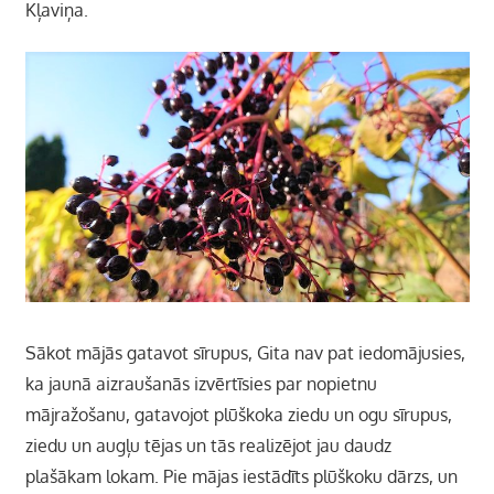
Kļaviņa.
Sākot mājās gatavot sīrupus, Gita nav pat iedomājusies,
ka jaunā aizraušanās izvērtīsies par nopietnu
mājražošanu, gatavojot plūškoka ziedu un ogu sīrupus,
ziedu un augļu tējas un tās realizējot jau daudz
plašākam lokam. Pie mājas iestādīts plūškoku dārzs, un