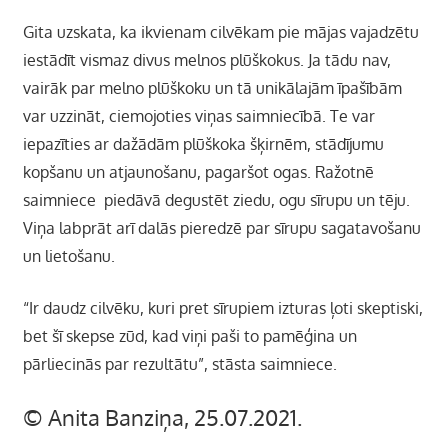
Gita uzskata, ka ikvienam cilvēkam pie mājas vajadzētu
iestādīt vismaz divus melnos plūškokus. Ja tādu nav,
vairāk par melno plūškoku un tā unikālajām īpašībām
var uzzināt, ciemojoties viņas saimniecībā. Te var
iepazīties ar dažādām plūškoka šķirnēm, stādījumu
kopšanu un atjaunošanu, pagaršot ogas. Ražotnē
saimniece piedāvā degustēt ziedu, ogu sīrupu un tēju.
Viņa labprāt arī dalās pieredzē par sīrupu sagatavošanu
un lietošanu.
“Ir daudz cilvēku, kuri pret sīrupiem izturas ļoti skeptiski,
bet šī skepse zūd, kad viņi paši to pamēģina un
pārliecinās par rezultātu”, stāsta saimniece.
© Anita Banziņa, 25.07.2021.