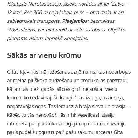
Jēkabpils-Neretas šoseju, jāseko norādes zīmei “Zalve –
12 km”.
Pēc 300 m ceļa labajā pusē –
otrā māja. Ir arī
sabiedriskais transports.
Pieejamība:
bezmaksas
stāvlaukums, var piebraukt ar lielo autobusu. Objekts
pieejams visiem, iepriekš vienojoties.
Sākās ar vienu krūmu
Gitas Kļaviņas mājražošanas uzņēmums, kas nodarbojas
ar melnā plūškoka audzēšanu un produkcijas pārstrādi,
kā jau tas bieži gadās, sācies gluži nejauši ar vienu
krūmu, ko uzdāvinājuši draugi. “Tas izauga, uzziedēja,
nogatavojās ogas. Tās ieraudzīja brāļa sieva un prasīja –
kāpēc tu tās nenovāc? Tās ir tik veselīgas! Izlasīju
internetā par plūškoka vērtīgajām īpašībām un izvārīju
pāris pudelīšu ogu sīrupa,” pašu sākumu atceras Gita