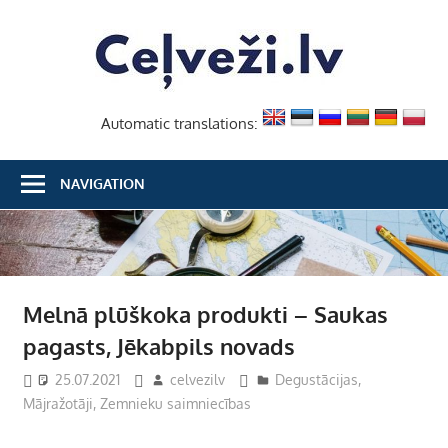
Skip
Ceļvež
to
content
Automatic translations:
NAVIGATION
Melnā plūškoka produkti – Saukas
pagasts, Jēkabpils novads
25.07.2021
celvezilv
Degustācijas
,
Mājražotāji
,
Zemnieku saimniecības