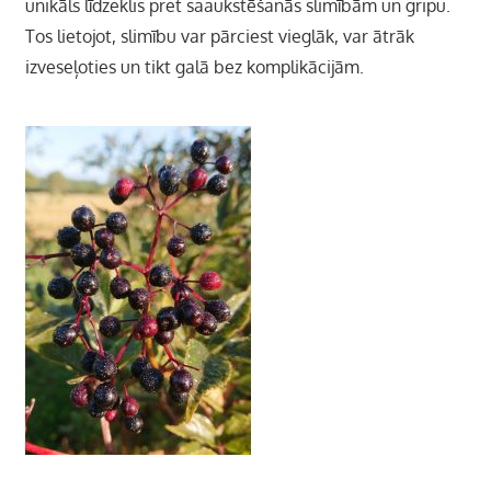
unikāls līdzeklis pret saaukstēšanās slimībām un gripu.
Tos lietojot, slimību var pārciest vieglāk, var ātrāk
izveseļoties un tikt galā bez komplikācijām.