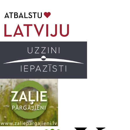
b
a
k
u
o
g
r
b
o
r
e
k
a
C
m
h
a
n
n