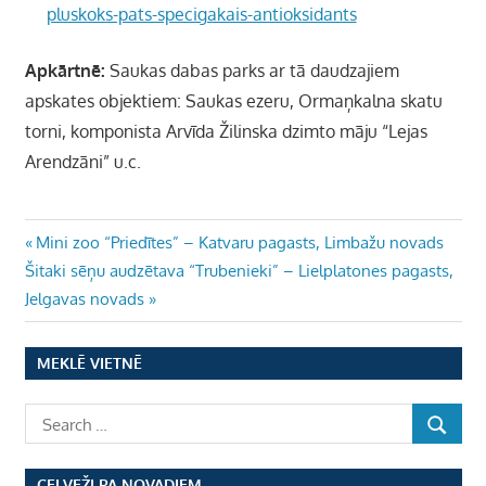
pluskoks-pats-specigakais-antioksidants
Apkārtnē:
Saukas dabas parks ar tā daudzajiem
apskates objektiem: Saukas ezeru, Ormaņkalna skatu
torni, komponista Arvīda Žilinska dzimto māju “Lejas
Arendzāni” u.c.
Ziņu
Previous
Mini zoo “Priedītes” – Katvaru pagasts, Limbažu novads
Next
Post:
Šitaki sēņu audzētava “Trubenieki” – Lielplatones pagasts,
izvēlne
Post:
Jelgavas novads
MEKLĒ VIETNĒ
CEĻVEŽI PA NOVADIEM