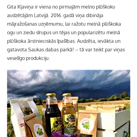
Gita Kļaviņa ir viena no pirmajām melno plūškoku
audzētājām Latvijā. 2016. gadā viņa dibināja
mājražošanas uzņēmumu, lai ražotu melnā plūškoka
ogu un ziedu sīrupus un tējas un popularizētu melnā
plūškoka ārstnieciskās īpašības. Audzēta, ievākta un
gatavota Saukas dabas parkā! –
tā var teikt par viņas
veselīgo produkciju.