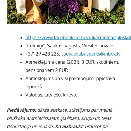
https://www.facebook.com/saukasmelnaisplusko
“Celmiņi”, Saukas pagasts, Viesītes novads
+371 29 428 226,
saukasdabasparks@inbox.lv
Apmeklējuma cena (2021): 3 EUR, skolēniem,
pensionāriem
2 EUR
Apmeklējums un visi pakalpojumi jāpiesaka
iepriekš.
Valodas: latviešu, krievu.
Piedāvājums:
dārza apskate, stāstījums par melnā
plūškoka ārstnieciskajām īpašībām, sīrupu un tējas
degustācija un iegāde.
Kā aizbraukt:
braucot pa