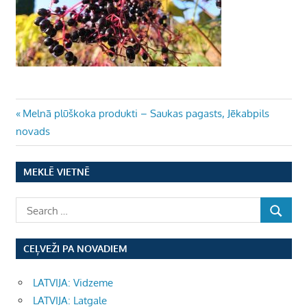
Ziņu
Previous
Melnā plūškoka produkti – Saukas pagasts, Jēkabpils
Post:
novads
izvēlne
MEKLĒ VIETNĒ
CEĻVEŽI PA NOVADIEM
LATVIJA: Vidzeme
LATVIJA: Latgale