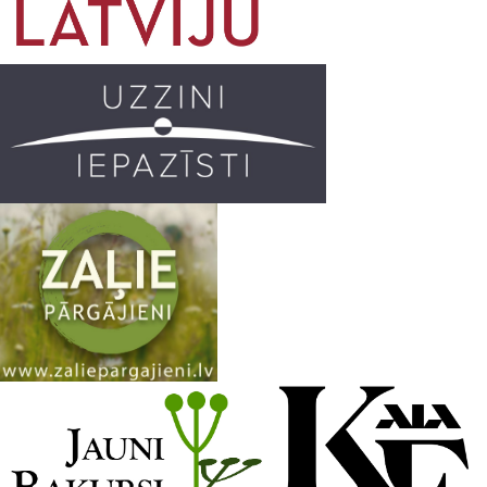
o
g
r
b
o
r
e
k
a
C
m
h
a
n
n
e
l