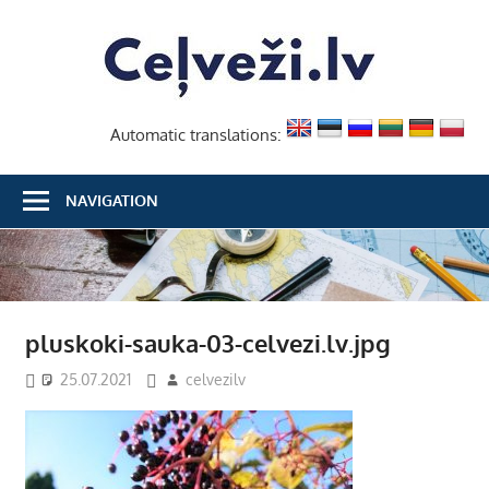
Skip
Ceļvež
to
content
Automatic translations:
NAVIGATION
pluskoki-sauka-03-celvezi.lv.jpg
25.07.2021
celvezilv