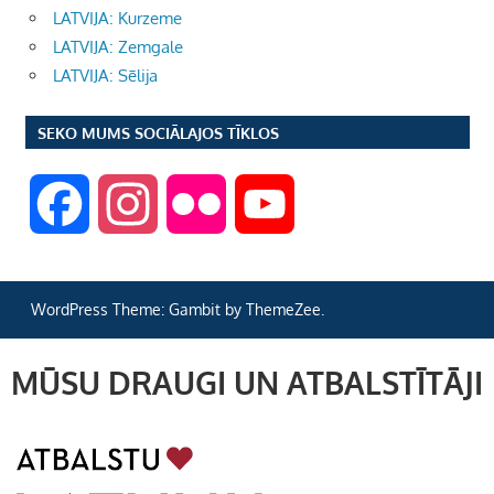
LATVIJA: Kurzeme
LATVIJA: Zemgale
LATVIJA: Sēlija
SEKO MUMS SOCIĀLAJOS TĪKLOS
F
I
F
Y
a
n
l
o
WordPress Theme: Gambit by ThemeZee.
c
s
i
u
MŪSU DRAUGI UN ATBALSTĪTĀJI
e
t
c
T
b
a
k
u