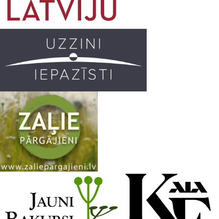
o
g
r
b
o
r
e
k
a
C
m
h
a
n
n
e
l