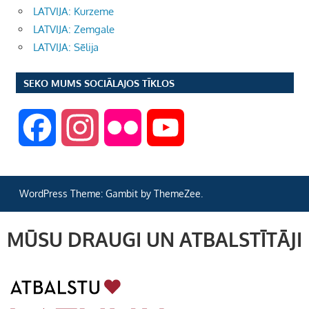
LATVIJA: Kurzeme
LATVIJA: Zemgale
LATVIJA: Sēlija
SEKO MUMS SOCIĀLAJOS TĪKLOS
F
I
F
Y
a
n
l
o
WordPress Theme: Gambit by ThemeZee.
c
s
i
u
MŪSU DRAUGI UN ATBALSTĪTĀJI
e
t
c
T
b
a
k
u