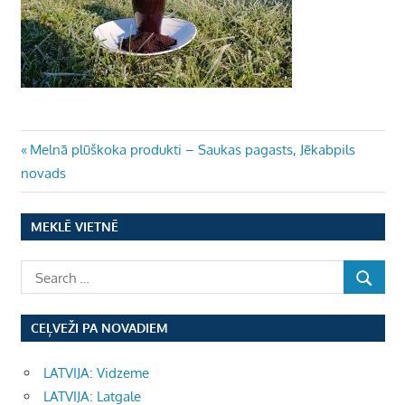
Ziņu
Previous
Melnā plūškoka produkti – Saukas pagasts, Jēkabpils
Post:
novads
izvēlne
MEKLĒ VIETNĒ
CEĻVEŽI PA NOVADIEM
LATVIJA: Vidzeme
LATVIJA: Latgale