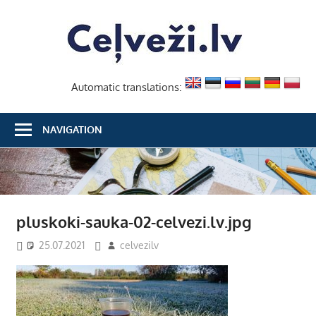
Skip
Ceļvež
to
content
Automatic translations:
NAVIGATION
pluskoki-sauka-02-celvezi.lv.jpg
25.07.2021
celvezilv