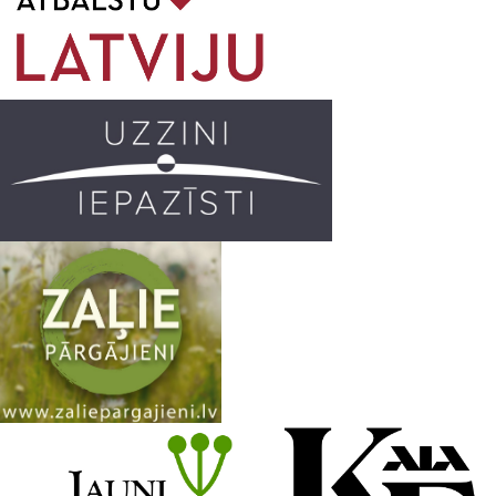
o
g
r
b
o
r
e
k
a
C
m
h
a
n
n
e