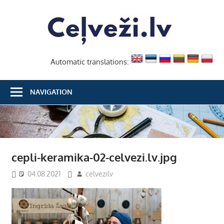
Skip
Ceļvež
to
content
Automatic translations:
NAVIGATION
cepli-keramika-02-celvezi.lv.jpg
04.08.2021
celvezilv