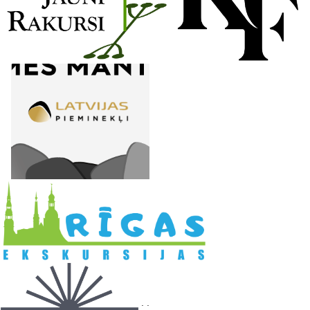
l
. .