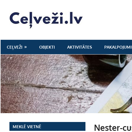
Skip
to
Ceļveži.lv
content
CEĻVEŽI
OBJEKTI
AKTIVITĀTES
PAKALPOJUMI
Nester-cu
MEKLĒ VIETNĒ