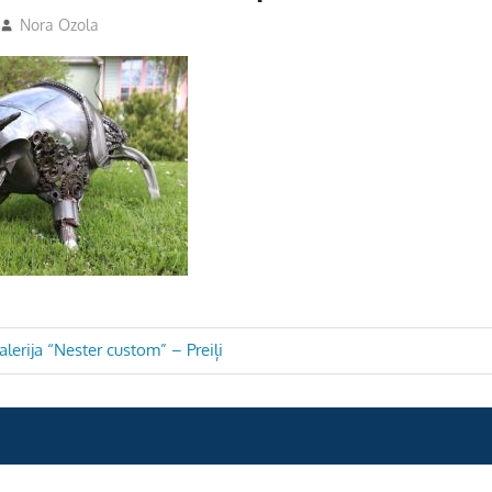
Nora Ozola
lerija “Nester custom” – Preiļi