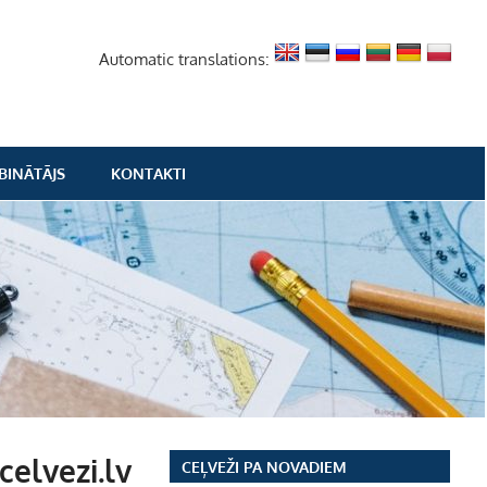
Automatic translations:
BINĀTĀJS
KONTAKTI
celvezi.lv
CEĻVEŽI PA NOVADIEM