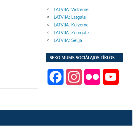
LATVIJA: Vidzeme
LATVIJA: Latgale
LATVIJA: Kurzeme
LATVIJA: Zemgale
LATVIJA: Sēlija
SEKO MUMS SOCIĀLAJOS TĪKLOS
F
I
F
Y
a
n
l
o
c
s
i
u
e
t
c
T