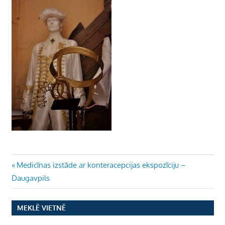
Ziņu
Previous
Medicīnas izstāde ar konteracepcijas ekspozīciju –
Post:
Daugavpils
izvēlne
MEKLĒ VIETNĒ