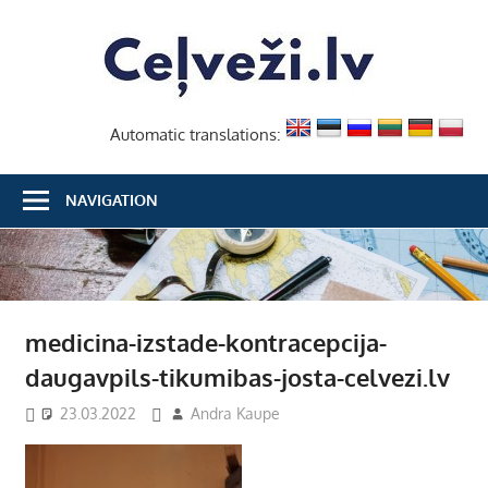
Skip
Ceļvež
to
content
Automatic translations:
NAVIGATION
medicina-izstade-kontracepcija-
daugavpils-tikumibas-josta-celvezi.lv
23.03.2022
Andra Kaupe