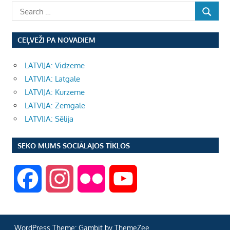
CEĻVEŽI PA NOVADIEM
LATVIJA: Vidzeme
LATVIJA: Latgale
LATVIJA: Kurzeme
LATVIJA: Zemgale
LATVIJA: Sēlija
SEKO MUMS SOCIĀLAJOS TĪKLOS
F
I
F
Y
a
n
l
o
WordPress Theme: Gambit by ThemeZee.