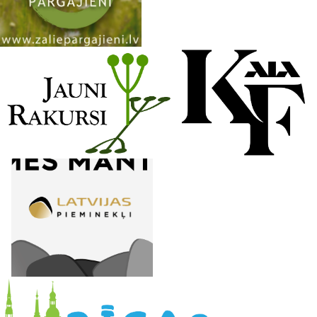
n
e
l