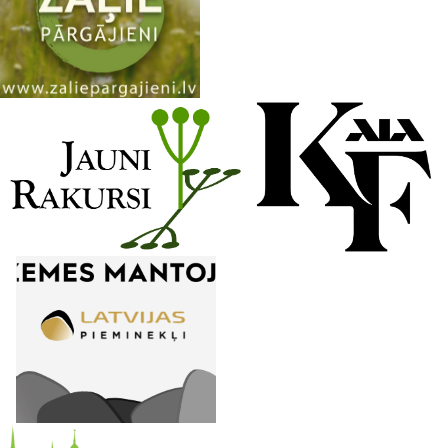
n
n
e
l