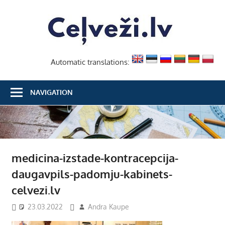
Skip
Ceļvež
to
content
Automatic translations:
NAVIGATION
medicina-izstade-kontracepcija-
daugavpils-padomju-kabinets-
celvezi.lv
23.03.2022
Andra Kaupe