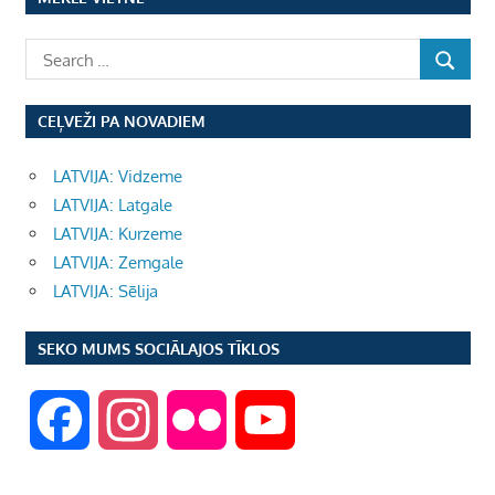
CEĻVEŽI PA NOVADIEM
LATVIJA: Vidzeme
LATVIJA: Latgale
LATVIJA: Kurzeme
LATVIJA: Zemgale
LATVIJA: Sēlija
SEKO MUMS SOCIĀLAJOS TĪKLOS
F
I
F
Y
a
n
l
o