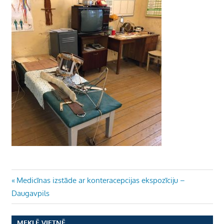
Ziņu
Previous
Medicīnas izstāde ar konteracepcijas ekspozīciju –
Post:
Daugavpils
izvēlne
MEKLĒ VIETNĒ