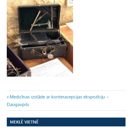
Ziņu
Previous
Medicīnas izstāde ar konteracepcijas ekspozīciju –
Post:
Daugavpils
izvēlne
MEKLĒ VIETNĒ