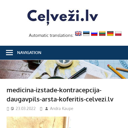
Skip
Ceļvež
to
content
Automatic translations:
NAVIGATION
medicina-izstade-kontracepcija-
daugavpils-arsta-koferitis-celvezi.lv
23.03.2022
Andra Kaupe