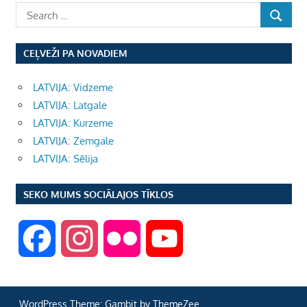
CEĻVEŽI PA NOVADIEM
LATVIJA: Vidzeme
LATVIJA: Latgale
LATVIJA: Kurzeme
LATVIJA: Zemgale
LATVIJA: Sēlija
SEKO MUMS SOCIĀLAJOS TĪKLOS
F
I
F
Y
a
n
l
o
WordPress Theme: Gambit by ThemeZee.