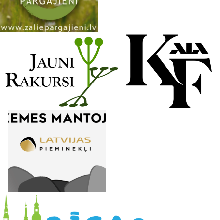
n
e
l