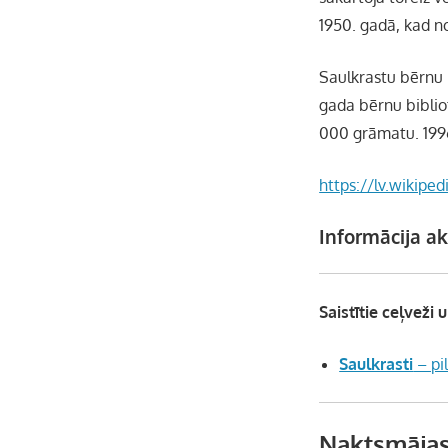
1950. gadā, kad no
Saulkrastu bērnu b
gada bērnu biblio
000 grāmatu. 1996
https://lv.wikipe
Informācija ak
Saistītie ceļveži u
Saulkrasti
– pi
Naktsmājas