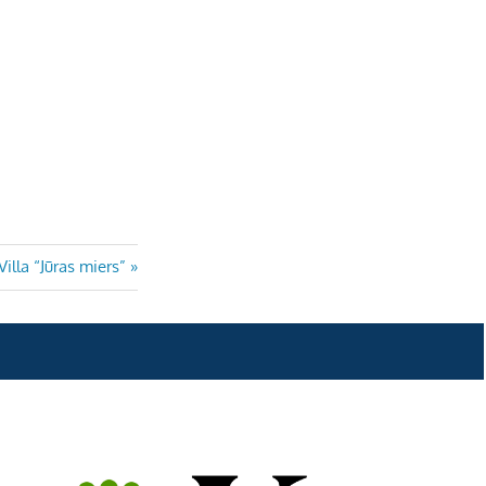
Next
Villa “Jūras miers”
Post: