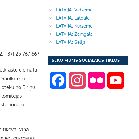
LATVIJA: Vidzeme
LATVIJA: Latgale
LATVIJA: Kurzeme
LATVIJA: Zemgale
LATVIJA: Sēlija
02, +371 25 767 667
SEKO MUMS SOCIĀLAJOS TĪKLOS
aulkrastu ciemata
i Saulkrastu
F
I
F
Y
iotēku no Bīriņu
dkomitejas
a
n
l
o
r stacionāru
c
s
i
u
eltikova. Viņa
e
t
c
T
zsniegt grāmatas.