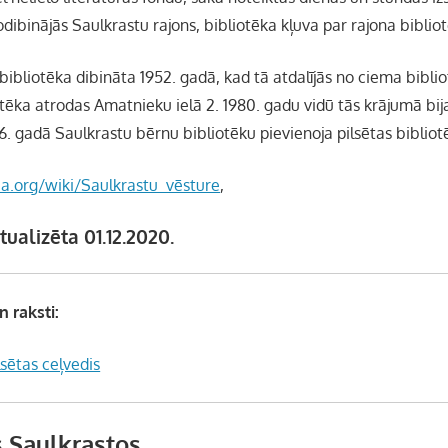
dibinājās Saulkrastu rajons, bibliotēka kļuva par rajona biblio
ibliotēka dibināta 1952. gadā, kad tā atdalījās no ciema bibli
tēka atrodas Amatnieku ielā 2. 1980. gadu vidū tās krājumā bij
. gadā Saulkrastu bērnu bibliotēku pievienoja pilsētas bibliot
dia.org/wiki/Saulkrastu_vēsture
,
tualizēta 01.12.2020.
n raksti:
lsētas ceļvedis
 Saulkrastos