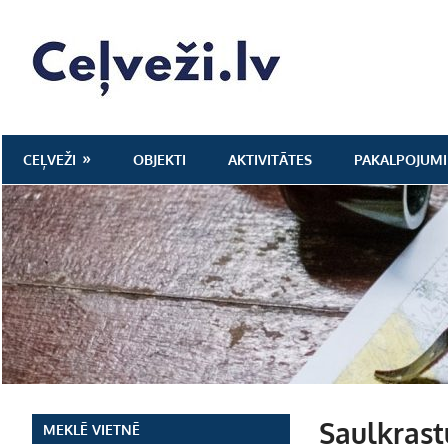
Skip
to
Ceļveži.lv
content
CEĻVEŽI
OBJEKTI
AKTIVITĀTES
PAKALPOJUMI
Saulkrast
MEKLĒ VIETNĒ