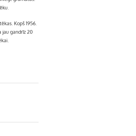
tēku.
b
a
k
u
otēkas. Kopš 1956.
o
g
r
b
a jau gandrīz 20
ēkai.
o
r
e
k
a
C
m
h
a
n
n