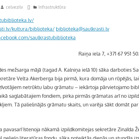
celvezilv
Infrastruktūra
tubiblioteka.lv/
sti.lv/kultura/biblioteka/
biblioteka@saulkrasti.lv
acebook.com/saulkrastubiblioteka
Raiņa iela 7, +371 67 951 5
es mežsarga mājā (tagad A. Kalniņa ielā 10) sāka darboties S
kretāre Velta Akerberga bija pirmā, kura domāja un rūpējās, la
īvotājiem netrūktu labu grāmatu – iekārtoja pārvietojamo bibl
laikā saglabātajiem fondiem, pirka pirmās grāmatas arī no izpil
ekļiem. Tā palielinājās grāmatu skaits, un varēja sākt domāt pa
a pavasarī īstenoja nākamā izpildkomitejas sekretāre Zinaīda Ž
ēl nelielo literatūras fondu, sāka noteiktās dienās un stundās i