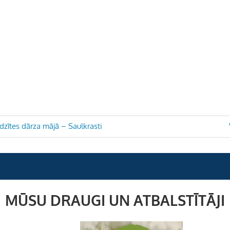
zītes dārza mājā – Saulkrasti
MŪSU DRAUGI UN ATBALSTĪTĀJI