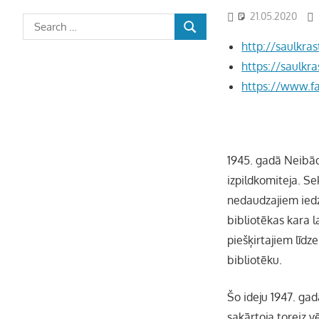
21.05.2020
http://saulkras
https://saulkra
https://www.f
1945. gadā Neibād
izpildkomiteja. Se
nedaudzajiem iedz
bibliotēkas kara 
piešķirtajiem līdz
bibliotēku.
Šo ideju 1947. gad
sakārtoja toreiz v