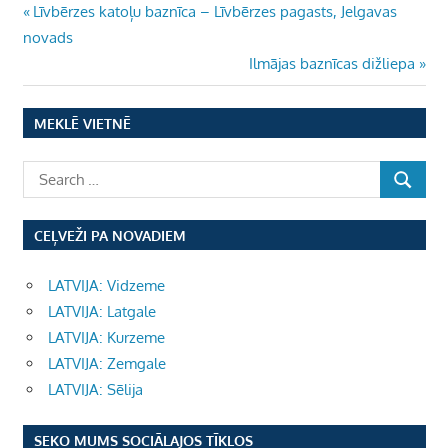
Ziņu
Previous
Līvbērzes katoļu baznīca – Līvbērzes pagasts, Jelgavas
Post:
novads
izvēlne
Next
Ilmājas baznīcas dižliepa
Post:
MEKLĒ VIETNĒ
CEĻVEŽI PA NOVADIEM
LATVIJA: Vidzeme
LATVIJA: Latgale
LATVIJA: Kurzeme
LATVIJA: Zemgale
LATVIJA: Sēlija
SEKO MUMS SOCIĀLAJOS TĪKLOS