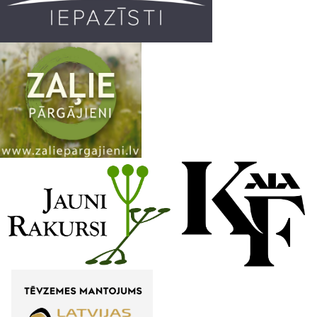
m
h
a
n
n
e
l