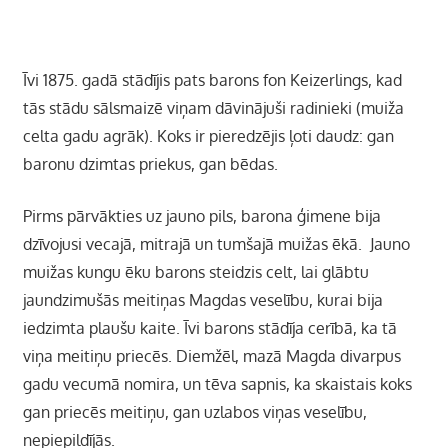
Īvi 1875. gadā stādījis pats barons fon Keizerlings, kad
tās stādu sālsmaizē viņam dāvinājuši radinieki (muiža
celta gadu agrāk). Koks ir pieredzējis ļoti daudz: gan
baronu dzimtas priekus, gan bēdas.
Pirms pārvākties uz jauno pils, barona ģimene bija
dzīvojusi vecajā, mitrajā un tumšajā muižas ēkā. Jauno
muižas kungu ēku barons steidzis celt, lai glābtu
jaundzimušās meitiņas Magdas veselību, kurai bija
iedzimta plaušu kaite. Īvi barons stādīja cerībā, ka tā
viņa meitiņu priecēs. Diemžēl, mazā Magda divarpus
gadu vecumā nomira, un tēva sapnis, ka skaistais koks
gan priecēs meitiņu, gan uzlabos viņas veselību,
nepiepildījās.