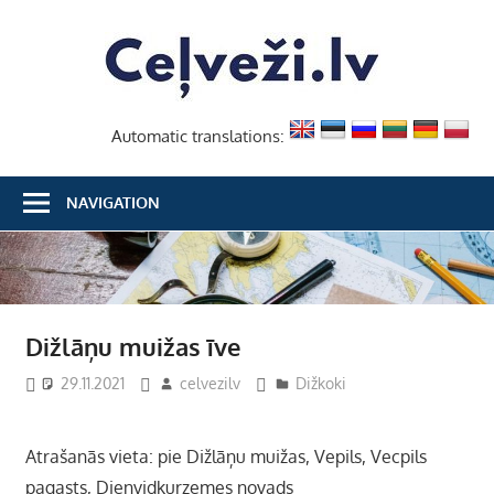
Skip
Ceļvež
to
content
Automatic translations:
NAVIGATION
Dižlāņu muižas īve
29.11.2021
celvezilv
Dižkoki
Atrašanās vieta: pie Dižlāņu muižas, Vepils, Vecpils
pagasts, Dienvidkurzemes novads