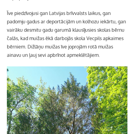
Īve piedzīvojusi gan Latvijas brīvvalsts laikus, gan
padomju gadus ar deportācijām un kolhozu iekārtu, gan
vairāku desmitu gadu garumā klausījusies skolas bērnu
čalās, kad muižas ēkā darbojās skola Vecpils apkaimes
bērniem. Dižlāņu muižas īve joprojām rotā muižas
ainavu un ļauj sevi apbrīnot apmeklētājiem.