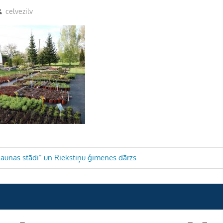
celvezilv
aunas stādi” un Riekstiņu ģimenes dārzs