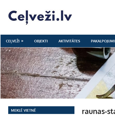
Skip
to
Ceļveži.lv
content
CEĻVEŽI
OBJEKTI
AKTIVITĀTES
PAKALPOJUMI
raunas-s
MEKLĒ VIETNĒ