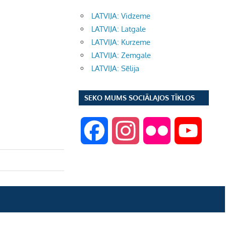
LATVIJA: Vidzeme
LATVIJA: Latgale
LATVIJA: Kurzeme
LATVIJA: Zemgale
LATVIJA: Sēlija
SEKO MUMS SOCIĀLAJOS TĪKLOS
F
I
F
Y
a
n
l
o
c
s
i
u
e
t
c
T