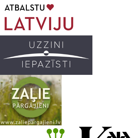
b
a
k
u
o
g
r
b
o
r
e
k
a
C
m
h
a
n
n
e