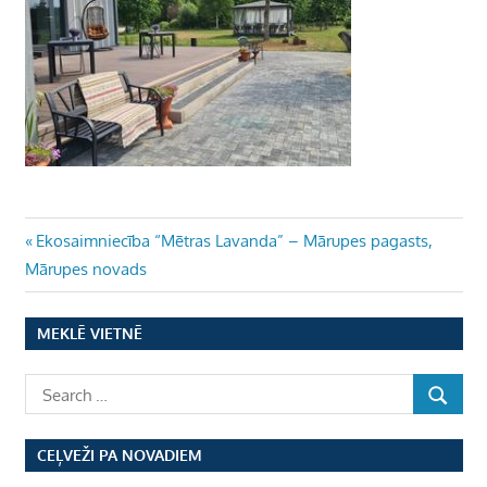
Ziņu
Previous
Ekosaimniecība “Mētras Lavanda” – Mārupes pagasts,
Post:
Mārupes novads
izvēlne
MEKLĒ VIETNĒ
CEĻVEŽI PA NOVADIEM