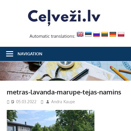
Skip
Ceļvež
to
content
Automatic translations:
NAVIGATION
metras-lavanda-marupe-tejas-namins
05.03.2022
Andra Kaupe