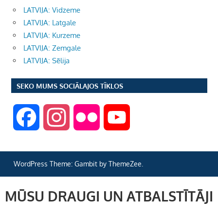
LATVIJA: Vidzeme
LATVIJA: Latgale
LATVIJA: Kurzeme
LATVIJA: Zemgale
LATVIJA: Sēlija
SEKO MUMS SOCIĀLAJOS TĪKLOS
F
I
F
Y
a
n
l
o
WordPress Theme: Gambit by ThemeZee.
c
s
i
u
MŪSU DRAUGI UN ATBALSTĪTĀJI
e
t
c
T