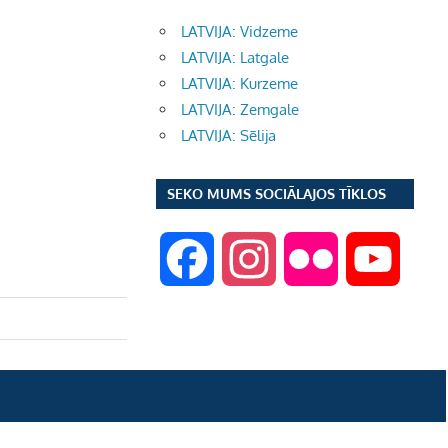
LATVIJA: Vidzeme
LATVIJA: Latgale
LATVIJA: Kurzeme
LATVIJA: Zemgale
LATVIJA: Sēlija
SEKO MUMS SOCIĀLAJOS TĪKLOS
F
I
F
Y
a
n
l
o
c
s
i
u
e
t
c
T