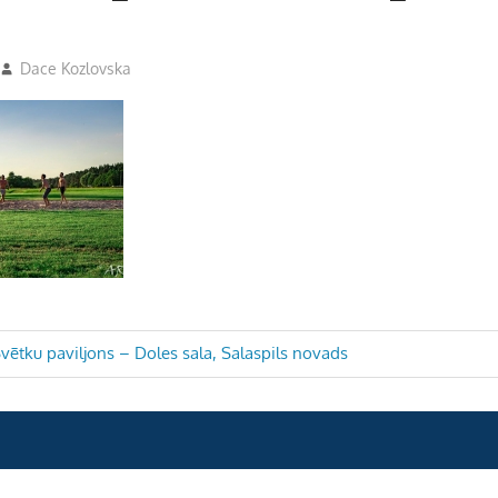
Dace Kozlovska
Svētku paviljons – Doles sala, Salaspils novads