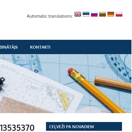
Automatic translations:
BINĀTĀJS
KONTAKTI
13535370
CEĻVEŽI PA NOVADIEM