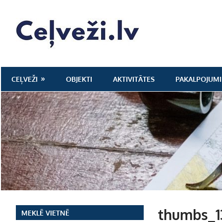
Skip
to
Ceļveži.lv
content
CEĻVEŽI
OBJEKTI
AKTIVITĀTES
PAKALPOJUMI
thumbs_1
MEKLĒ VIETNĒ