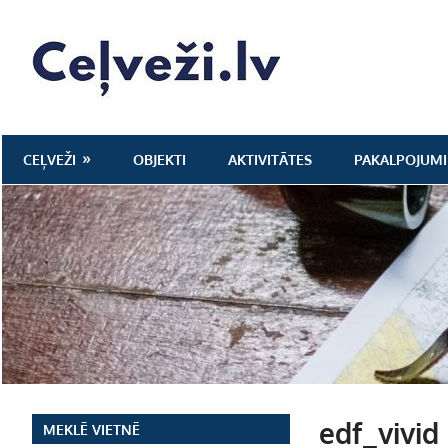
Skip
to
Ceļveži.lv
content
CEĻVEŽI
OBJEKTI
AKTIVITĀTES
PAKALPOJUMI
edf_vivid
MEKLĒ VIETNĒ