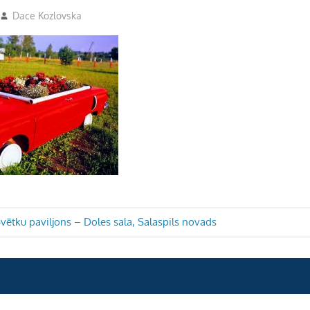
Dace Kozlovska
Svētku paviljons – Doles sala, Salaspils novads