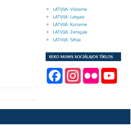
LATVIJA: Vidzeme
LATVIJA: Latgale
LATVIJA: Kurzeme
LATVIJA: Zemgale
LATVIJA: Sēlija
SEKO MUMS SOCIĀLAJOS TĪKLOS
F
I
F
Y
a
n
l
o
c
s
i
u
e
t
c
T