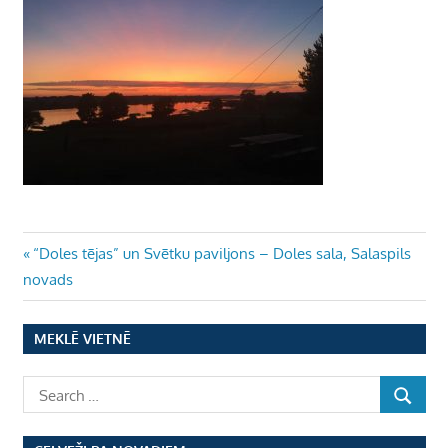
Ziņu
Previous
“Doles tējas” un Svētku paviljons – Doles sala, Salaspils
Post:
novads
izvēlne
MEKLĒ VIETNĒ