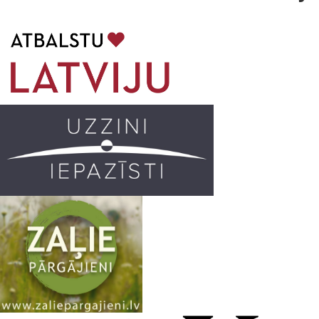
b
a
k
u
o
g
r
b
o
r
e
k
a
C
m
h
a
n
n