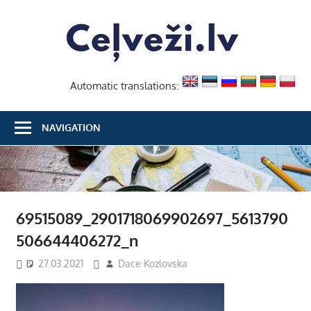
Skip
Ceļvež
to
content
Automatic translations:
NAVIGATION
69515089_2901718069902697_5613790
506644406272_n
27.03.2021
Dace Kozlovska