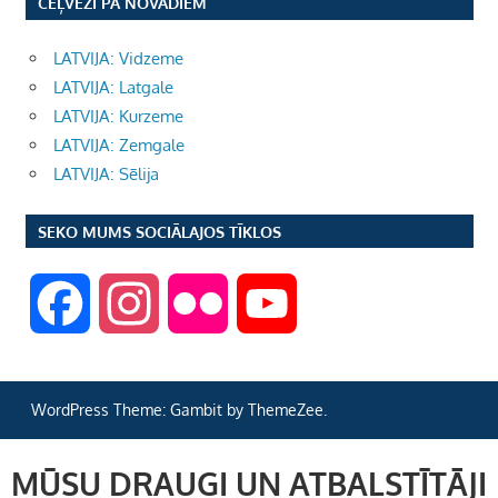
CEĻVEŽI PA NOVADIEM
LATVIJA: Vidzeme
LATVIJA: Latgale
LATVIJA: Kurzeme
LATVIJA: Zemgale
LATVIJA: Sēlija
SEKO MUMS SOCIĀLAJOS TĪKLOS
F
I
F
Y
a
n
l
o
WordPress Theme: Gambit by ThemeZee.
c
s
i
u
MŪSU DRAUGI UN ATBALSTĪTĀJI
e
t
c
T