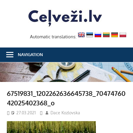
Skip
Ceļvež
to
content
Automatic translations:
NAVIGATION
67519831_1202262636645738_70474760
42025402368_o
27.03.2021
Dace Kozlovska