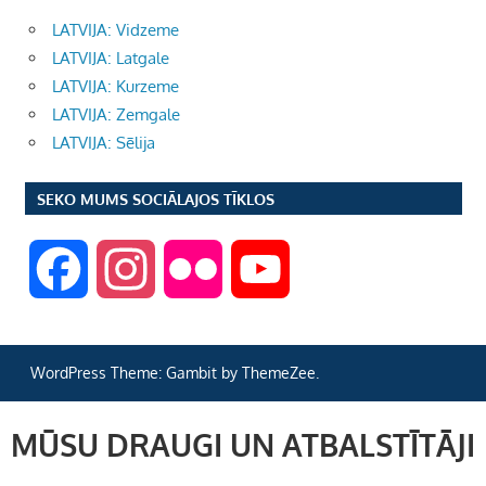
LATVIJA: Vidzeme
LATVIJA: Latgale
LATVIJA: Kurzeme
LATVIJA: Zemgale
LATVIJA: Sēlija
SEKO MUMS SOCIĀLAJOS TĪKLOS
F
I
F
Y
a
n
l
o
WordPress Theme: Gambit by ThemeZee.
c
s
i
u
MŪSU DRAUGI UN ATBALSTĪTĀJI
e
t
c
T