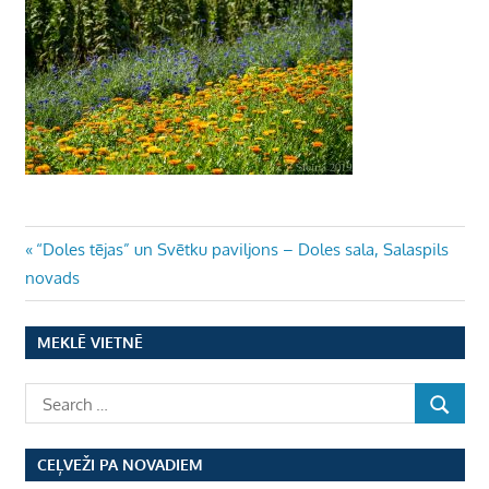
Ziņu
Previous
“Doles tējas” un Svētku paviljons – Doles sala, Salaspils
Post:
novads
izvēlne
MEKLĒ VIETNĒ
CEĻVEŽI PA NOVADIEM