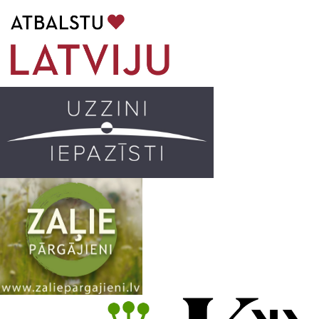
b
a
k
u
o
g
r
b
o
r
e
k
a
C
m
h
a
n
n
e