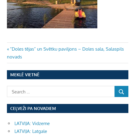
Ziņu
Previous
“Doles tējas” un Svētku paviljons – Doles sala, Salaspils
Post:
novads
izvēlne
MEKLĒ VIETNĒ
CEĻVEŽI PA NOVADIEM
LATVIJA: Vidzeme
LATVIJA: Latgale