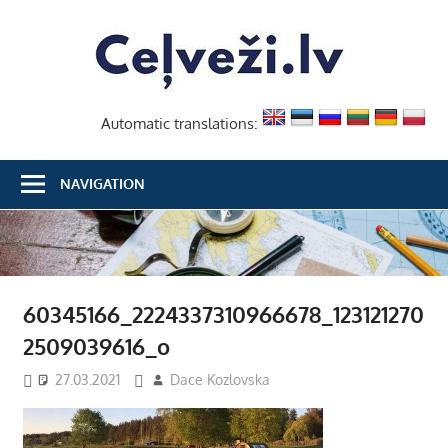
Skip
Ceļvež
to
content
Automatic translations:
NAVIGATION
60345166_2224337310966678_123121270
2509039616_o
27.03.2021
Dace Kozlovska