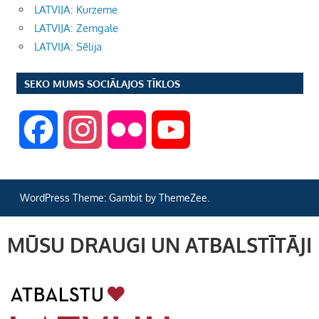
LATVIJA: Kurzeme
LATVIJA: Zemgale
LATVIJA: Sēlija
SEKO MUMS SOCIĀLAJOS TĪKLOS
F
I
F
Y
a
n
l
o
WordPress Theme: Gambit by ThemeZee.
c
s
i
u
MŪSU DRAUGI UN ATBALSTĪTĀJI
e
t
c
T
b
a
k
u