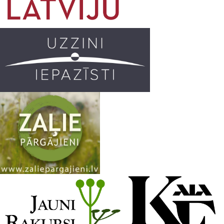
o
g
r
b
o
r
e
k
a
C
m
h
a
n
n
e
l