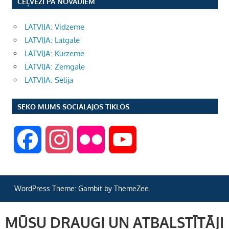
CEĻVEŽI PA NOVADIEM
LATVIJA: Vidzeme
LATVIJA: Latgale
LATVIJA: Kurzeme
LATVIJA: Zemgale
LATVIJA: Sēlija
SEKO MUMS SOCIĀLAJOS TĪKLOS
F
I
F
Y
a
n
l
o
WordPress Theme: Gambit by ThemeZee.
c
s
i
u
MŪSU DRAUGI UN ATBALSTĪTĀJI
e
t
c
T