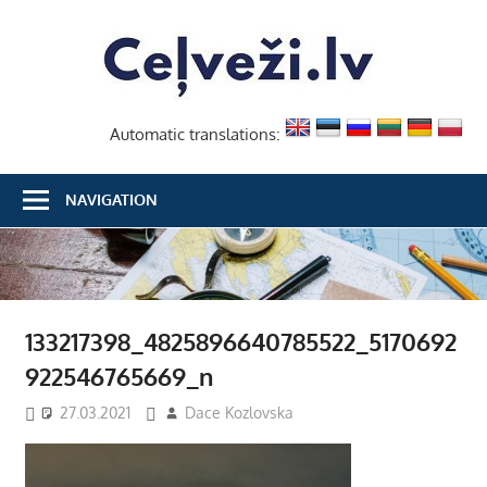
Skip
Ceļvež
to
content
Automatic translations:
NAVIGATION
133217398_4825896640785522_5170692
922546765669_n
27.03.2021
Dace Kozlovska