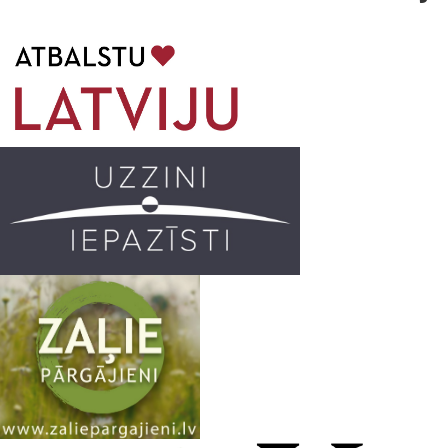
b
a
k
u
o
g
r
b
o
r
e
k
a
C
m
h
a
n
n