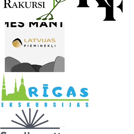
l
. .