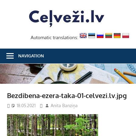
Skip
Ceļvež
to
content
Automatic translations:
NAVIGATION
Bezdibena-ezera-taka-01-celvezi.lv.jpg
18.05.2021
Anita Banziņa