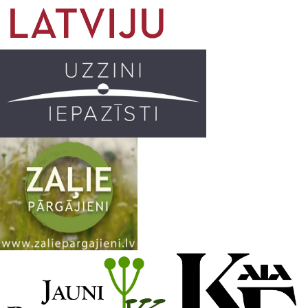
o
g
r
b
o
r
e
k
a
C
m
h
a
n
n
e