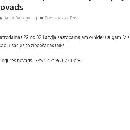
novads
Anita Banziņa
Dabas takas
,
Ezeri
trodamas 22 no 32 Latvijā sastopamajām orhideju sugām. Visli
, kad ir sācies to ziedēšanas laiks.
 Engures novads, GPS 57.25963,23.13593