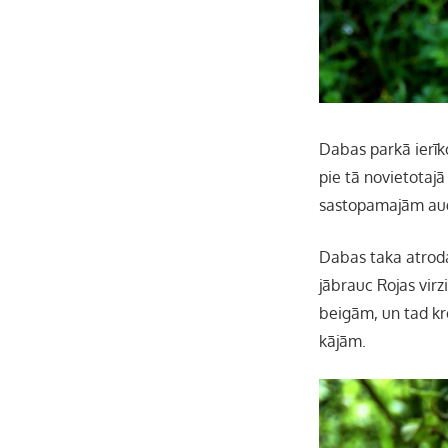
Dabas parkā ierīk
pie tā novietotaj
sastopamajām au
Dabas taka atroda
jābrauc Rojas virz
beigām, un tad kr
kājām.