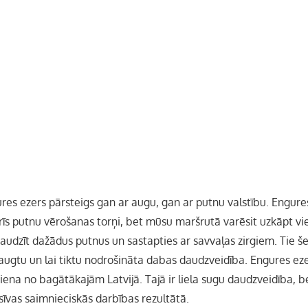
res ezers pārsteigs gan ar augu, gan ar putnu valstību. Engur
rīs putnu vērošanas torņi, bet mūsu maršrutā varēsit uzkāpt vie
raudzīt dažādus putnus un sastapties ar savvaļas zirgiem. Tie šeit
zaugtu un lai tiktu nodrošināta dabas daudzveidība. Engures ez
r viena no bagātākajām Latvijā. Tajā ir liela sugu daudzveidība,
sīvas saimnieciskās darbības rezultātā.