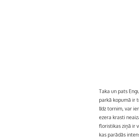
Taka un pats Engu
parkā kopumā ir t
līdz tornim, var ie
ezera krasti neai
floristikas ziņā i
kas parādās inten