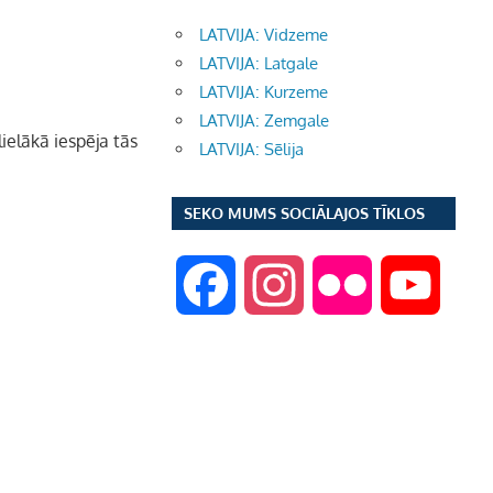
LATVIJA: Vidzeme
LATVIJA: Latgale
LATVIJA: Kurzeme
LATVIJA: Zemgale
elākā iespēja tās
LATVIJA: Sēlija
SEKO MUMS SOCIĀLAJOS TĪKLOS
F
I
F
Y
a
n
l
o
c
s
i
u
e
t
c
T