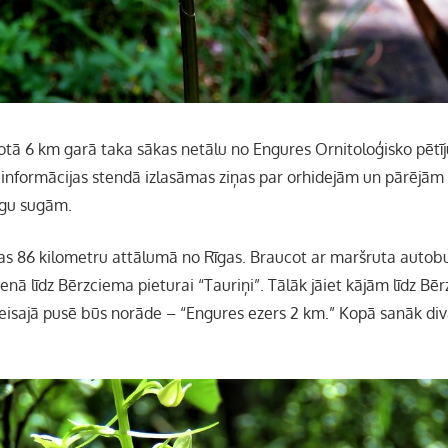
otā 6 km garā taka sākas netālu no Engures Ornitoloģisko pētī
ā informācijas stendā izlasāmas ziņas par orhidejām un pārējām 
gu sugām.
s 86 kilometru attālumā no Rīgas. Braucot ar maršruta autobu
ienā līdz Bērzciema pieturai “Tauriņi”. Tālāk jāiet kājām līdz Bēr
eisajā pusē būs norāde – “Engures ezers 2 km.” Kopā sanāk div