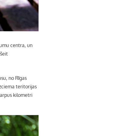
jumu centra, un
šeit
su, no Rīgas
zciema teritorijas
arpus kilometri