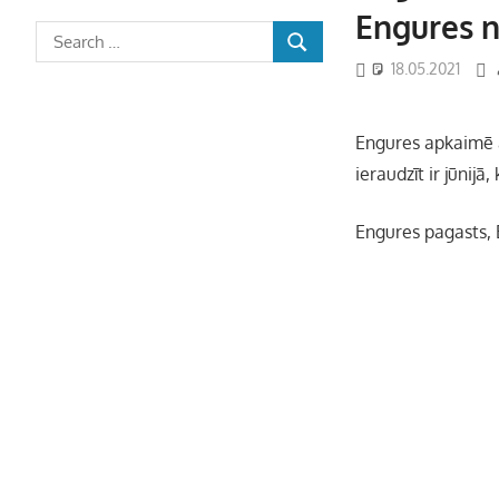
Engures 
18.05.2021
Engures apkaimē a
ieraudzīt ir jūnijā
Engures pagasts,