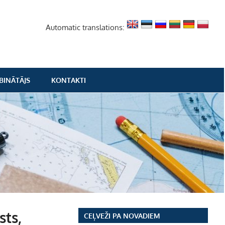
Automatic translations:
BINĀTĀJS
KONTAKTI
sts,
CEĻVEŽI PA NOVADIEM