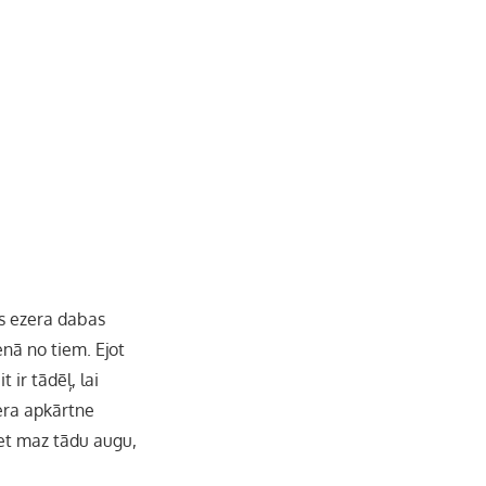
b
a
k
u
o
g
r
b
o
r
e
k
a
C
m
h
es ezera dabas
a
nā no tiem. Ejot
 ir tādēļ, lai
n
era apkārtne
n
 bet maz tādu augu,