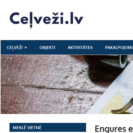
Skip
to
Ceļveži.lv
content
CEĻVEŽI
OBJEKTI
AKTIVITĀTES
PAKALPOJUMI
Engures e
MEKLĒ VIETNĒ