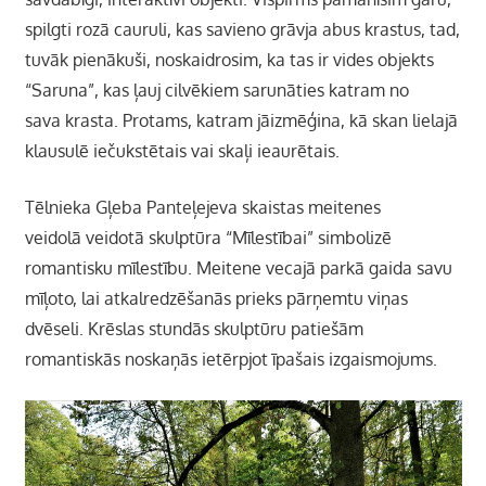
spilgti rozā cauruli, kas savieno grāvja abus krastus, tad,
tuvāk pienākuši, noskaidrosim, ka tas ir vides objekts
“Saruna”, kas ļauj cilvēkiem sarunāties katram no
sava krasta. Protams, katram jāizmēģina, kā skan lielajā
klausulē iečukstētais vai skaļi ieaurētais.
Tēlnieka Gļeba Panteļejeva skaistas meitenes
veidolā veidotā skulptūra “Mīlestībai” simbolizē
romantisku mīlestību. Meitene vecajā parkā gaida savu
mīļoto, lai atkalredzēšanās prieks pārņemtu viņas
dvēseli. Krēslas stundās skulptūru patiešām
romantiskās noskaņās ietērpjot īpašais izgaismojums.