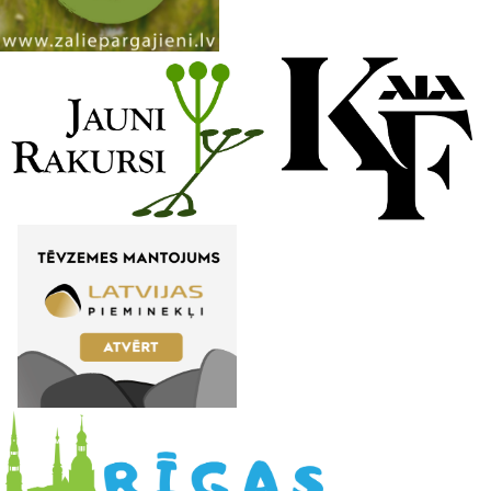
n
e
l