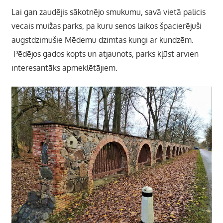
Lai gan zaudējis sākotnējo smukumu, savā vietā palicis
vecais muižas parks, pa kuru senos laikos špacierējuši
augstdzimušie Mēdemu dzimtas kungi ar kundzēm.
Pēdējos gados kopts un atjaunots, parks kļūst arvien
interesantāks apmeklētājiem.