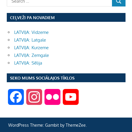
CEĻVEŽI PA NOVADIEM
LATVIJA: Vidzeme
LATVIJA: Latgale
LATVIJA: Kurzeme
LATVIJA: Zemgale
LATVIJA: Sēlija
SEKO MUMS SOCIĀLAJOS TĪKLOS
F
I
F
Y
a
n
l
o
WordPress Theme: Gambit by ThemeZee.
c
s
i
u