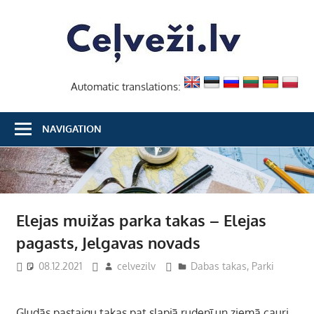
Skip
Ceļvež
to
content
Automatic translations:
NAVIGATION
Elejas muižas parka takas – Elejas
pagasts, Jelgavas novads
08.12.2021
celvezilv
Dabas takas
,
Parki
Gludās pastaigu takas pat slapjā rudenī un ziemā cauri