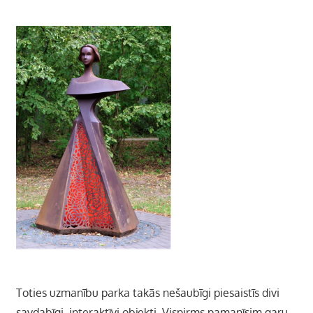
Toties uzmanību parka takās nešaubīgi piesaistīs divi
savdabīgi, interaktīvi objekti. Vispirms pamanīsim garu,