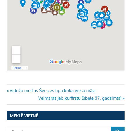
Ziņu
Previous
Vidrižu muižas Šveices tipa koka viesu māja
Post:
Next
Veimāras jeb kūrfirstu Bībele (17. gadsimts)
izvēlne
Post:
MEKLĒ VIETNĒ