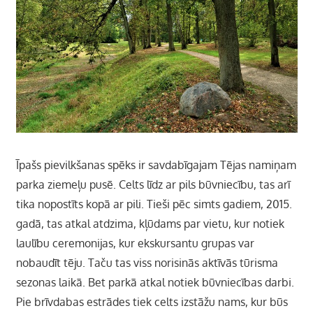
Īpašs pievilkšanas spēks ir savdabīgajam Tējas namiņam
parka ziemeļu pusē. Celts līdz ar pils būvniecību, tas arī
tika nopostīts kopā ar pili. Tieši pēc simts gadiem, 2015.
gadā, tas atkal atdzima, kļūdams par vietu, kur notiek
laulību ceremonijas, kur ekskursantu grupas var
nobaudīt tēju. Taču tas viss norisinās aktīvās tūrisma
sezonas laikā. Bet parkā atkal notiek būvniecības darbi.
Pie brīvdabas estrādes tiek celts izstāžu nams, kur būs