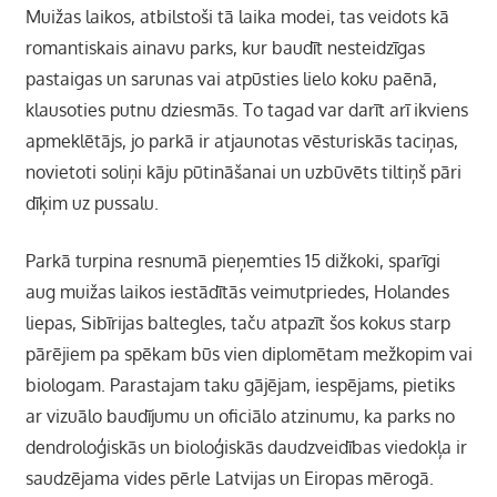
Muižas laikos, atbilstoši tā laika modei, tas veidots kā
romantiskais ainavu parks, kur baudīt nesteidzīgas
pastaigas un sarunas vai atpūsties lielo koku paēnā,
klausoties putnu dziesmās. To tagad var darīt arī ikviens
apmeklētājs, jo parkā ir atjaunotas vēsturiskās taciņas,
novietoti soliņi kāju pūtināšanai un uzbūvēts tiltiņš pāri
dīķim uz pussalu.
Parkā turpina resnumā pieņemties 15 dižkoki, sparīgi
aug muižas laikos iestādītās veimutpriedes, Holandes
liepas, Sibīrijas baltegles, taču atpazīt šos kokus starp
pārējiem pa spēkam būs vien diplomētam mežkopim vai
biologam. Parastajam taku gājējam, iespējams, pietiks
ar vizuālo baudījumu un oficiālo atzinumu, ka parks no
dendroloģiskās un bioloģiskās daudzveidības viedokļa ir
saudzējama vides pērle Latvijas un Eiropas mērogā.