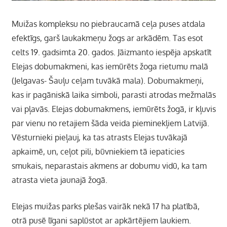
Muižas kompleksu no piebraucamā ceļa puses atdala
efektīgs, garš laukakmeņu žogs ar arkādēm. Tas esot
celts 19. gadsimta 20. gados. Jāizmanto iespēja apskatīt
Elejas dobumakmeni, kas iemūrēts žoga rietumu malā
(Jelgavas- Šauļu ceļam tuvākā mala). Dobumakmeņi,
kas ir pagāniskā laika simboli, parasti atrodas mežmalās
vai pļavās. Elejas dobumakmens, iemūrēts žogā, ir kļuvis
par vienu no retajiem šāda veida pieminekļiem Latvijā.
Vēsturnieki pieļauj, ka tas atrasts Elejas tuvākajā
apkaimē, un, ceļot pili, būvniekiem tā iepaticies
smukais, neparastais akmens ar dobumu vidū, ka tam
atrasta vieta jaunajā žogā.
Elejas muižas parks plešas vairāk nekā 17 ha platībā,
otrā pusē līgani saplūstot ar apkārtējiem laukiem.