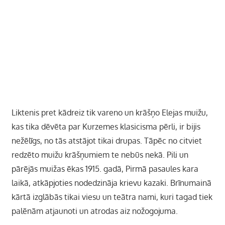
Liktenis pret kādreiz tik vareno un krāšņo Elejas muižu,
kas tika dēvēta par Kurzemes klasicisma pērli, ir bijis
nežēlīgs, no tās atstājot tikai drupas. Tāpēc no citviet
redzēto muižu krāšņumiem te nebūs nekā. Pili un
pārējās muižas ēkas 1915. gadā, Pirmā pasaules kara
laikā, atkāpjoties nodedzināja krievu kazaki. Brīnumainā
kārtā izglābās tikai viesu un teātra nami, kuri tagad tiek
palēnām atjaunoti un atrodas aiz nožogojuma.