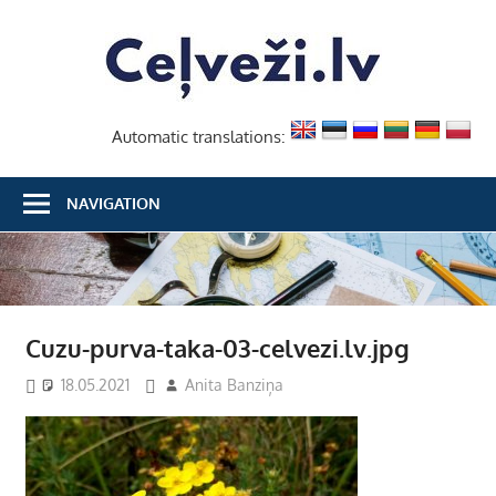
Skip
Ceļvež
to
content
Automatic translations:
NAVIGATION
Cuzu-purva-taka-03-celvezi.lv.jpg
18.05.2021
Anita Banziņa