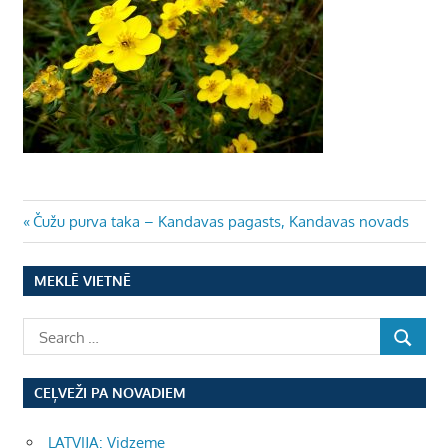
Ziņu
Previous
Čužu purva taka – Kandavas pagasts, Kandavas novads
Post:
izvēlne
MEKLĒ VIETNĒ
CEĻVEŽI PA NOVADIEM
LATVIJA: Vidzeme