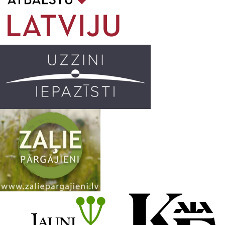
o
g
r
b
o
r
e
k
a
C
m
h
a
n
n
e