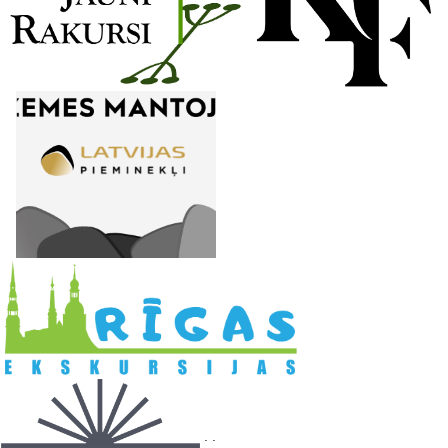
l
. .