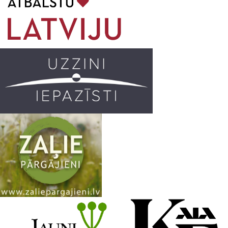
o
g
r
b
o
r
e
k
a
C
m
h
a
n
n
e