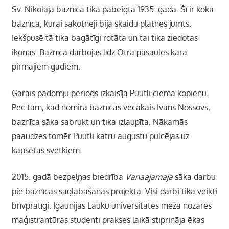
Sv. Nikolaja baznīca tika pabeigta 1935. gadā. Šī ir koka
baznīca, kurai sākotnēji bija skaidu plātnes jumts.
Iekšpusē tā tika bagātīgi rotāta un tai tika ziedotas
ikonas. Baznīca darbojās līdz Otrā pasaules kara
pirmajiem gadiem.
Garais padomju periods izkaisīja Puutli ciema kopienu.
Pēc tam, kad nomira baznīcas vecākais Ivans Nossovs,
baznīca sāka sabrukt un tika izlaupīta. Nākamās
paaudzes tomēr Puutli katru augustu pulcējas uz
kapsētas svētkiem.
2015. gadā bezpeļņas biedrība
Vanaajamaja
sāka darbu
pie baznīcas saglabāšanas projekta. Visi darbi tika veikti
brīvprātīgi. Igaunijas Lauku universitātes meža nozares
maģistrantūras studenti prakses laikā stiprināja ēkas