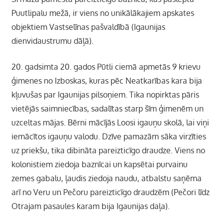
Puutlipalu mežā, ir viens no unikālākajiem apskates
objektiem Vastselīnas pašvaldībā (Igaunijas
dienvidaustrumu dāļā).
20. gadsimta 20. gados Pūtli ciemā apmetās 9 krievu
ģimenes no Izboskas, kuras pēc Neatkarības kara bija
kļuvušas par Igaunijas pilsoņiem. Tika nopirktas pāris
vietējās saimniecības, sadalītas starp šīm ģimenēm un
uzceltas mājas. Bērni mācījās Loosi igauņu skolā, lai viņi
iemācītos igauņu valodu. Dzīve pamazām sāka virzīties
uz priekšu, tika dibināta pareizticīgo draudze. Viens no
kolonistiem ziedoja baznīcai un kapsētai purvainu
zemes gabalu, ļaudis ziedoja naudu, atbalstu saņēma
arī no Veru un Pečoru pareizticīgo draudzēm (Pečori līdz
Otrajam pasaules karam bija Igaunijas daļa).