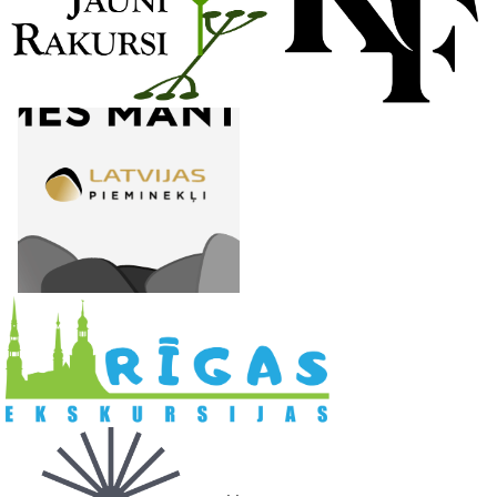
l
. .