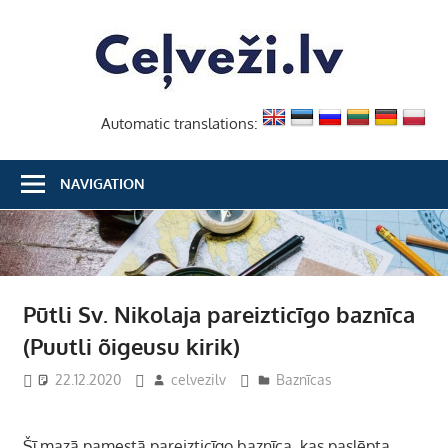
Skip
Ceļvež
to
content
Automatic translations:
NAVIGATION
Pūtli Sv. Nikolaja pareizticīgo baznīca
(Puutli õigeusu kirik)
22.12.2020
celvezilv
Baznīcas
Šī mazā pamestā pareizticīgo baznīca, kas paslēpta