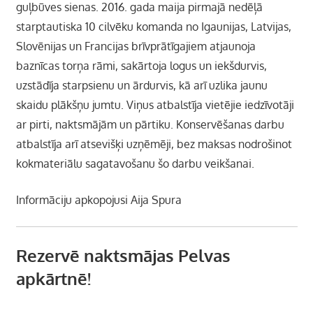
guļbūves sienas. 2016. gada maija pirmajā nedēļā
starptautiska 10 cilvēku komanda no Igaunijas, Latvijas,
Slovēnijas un Francijas brīvprātīgajiem atjaunoja
baznīcas torņa rāmi, sakārtoja logus un iekšdurvis,
uzstādīja starpsienu un ārdurvis, kā arī uzlika jaunu
skaidu plākšņu jumtu. Viņus atbalstīja vietējie iedzīvotāji
ar pirti, naktsmājām un pārtiku. Konservēšanas darbu
atbalstīja arī atsevišķi uzņēmēji, bez maksas nodrošinot
kokmateriālu sagatavošanu šo darbu veikšanai.
Informāciju apkopojusi Aija Spura
Rezervē naktsmājas Pelvas
apkārtnē!