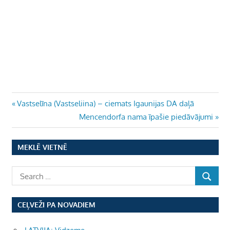
Ziņu
Previous
Vastselīna (Vastseliina) – ciemats Igaunijas DA daļā
Post:
Next
Mencendorfa nama īpašie piedāvājumi
izvēlne
Post:
MEKLĒ VIETNĒ
CEĻVEŽI PA NOVADIEM