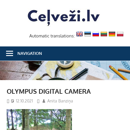
Skip
Ceļvež
to
content
Automatic translations:
NAVIGATION
OLYMPUS DIGITAL CAMERA
12.10.2021
Anita Banziņa