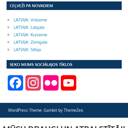
CEĻVEŽI PA NOVADIEM
LATVIJA: Vidzeme
LATVIJA: Latgale
LATVIJA: Kurzeme
LATVIJA: Zemgale
LATVIJA: Sēlija
SEKO MUMS SOCIĀLAJOS TĪKLOS
F
I
F
Y
a
n
l
o
WordPress Theme: Gambit by ThemeZee.
c
s
i
u