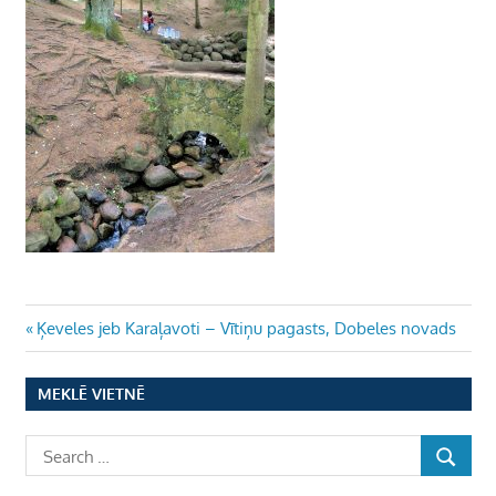
Ziņu
Previous
Ķeveles jeb Karaļavoti – Vītiņu pagasts, Dobeles novads
Post:
izvēlne
MEKLĒ VIETNĒ