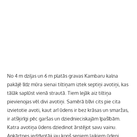
No 4 m dziļas un 6 m platās gravas Kambaru kalna
pakājē līdz mūra sienai tiltiņam iztek septiņi avotiņi, kas
tālāk saplūst vienā strautā. Tiem lejāk aiz tiltiņa
pievienojas vēl divi avotiņi. Samērā blīvi cits pie cita
izvietotie avoti, kaut arī ūdens ir bez krāsas un smaržas,
ir atšķirīgi pēc garšas un dziednieciskajām īpašībām.
Katra avotiņa ūdens dziedinot ārstējot savu vainu.
Apkārtnes iedzīvotāji jau kopš seniem laikiem ūdeni