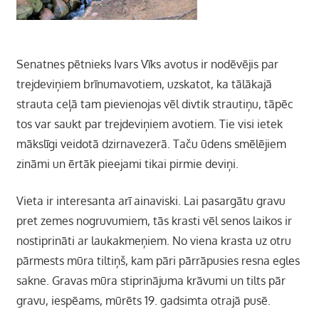
Senatnes pētnieks Ivars Vīks avotus ir nodēvējis par
trejdeviņiem brīnumavotiem, uzskatot, ka tālākajā
strauta ceļā tam pievienojas vēl divtik strautiņu, tāpēc
tos var saukt par trejdeviņiem avotiem. Tie visi ietek
mākslīgi veidotā dzirnavezerā. Taču ūdens smēlējiem
zināmi un ērtāk pieejami tikai pirmie deviņi.
Vieta ir interesanta arī ainaviski. Lai pasargātu gravu
pret zemes nogruvumiem, tās krasti vēl senos laikos ir
nostiprināti ar laukakmeņiem. No viena krasta uz otru
pārmests mūra tiltiņš, kam pāri pārrāpusies resna egles
sakne. Gravas mūra stiprinājuma krāvumi un tilts pār
gravu, iespēams, mūrēts 19. gadsimta otrajā pusē.