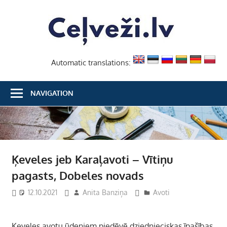
Skip
Ceļvež
to
content
Automatic translations:
NAVIGATION
Ķeveles jeb Karaļavoti – Vītiņu
pagasts, Dobeles novads
12.10.2021
Anita Banziņa
Avoti
Ķeveles avotu ūdeņiem piedēvē dziednieciskas īpašības,