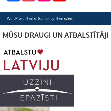
a
n
l
o
WordPress Theme: Gambit by ThemeZee.
c
s
i
u
MŪSU DRAUGI UN ATBALSTĪTĀJI
e
t
c
T
b
a
k
u
o
g
r
b
o
r
e
k
a
C
m
h