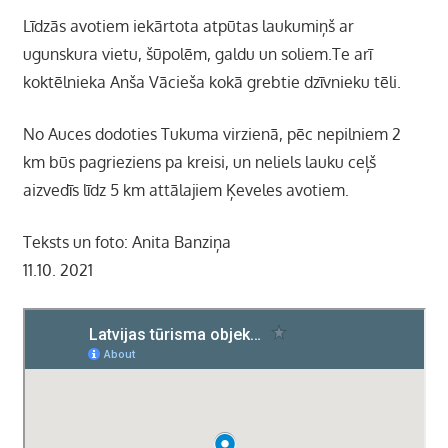
Līdzās avotiem iekārtota atpūtas laukumiņš ar
ugunskura vietu, šūpolēm, galdu un soliem.Te arī
koktēlnieka Anša Vācieša kokā grebtie dzīvnieku tēli.
No Auces dodoties Tukuma virzienā, pēc nepilniem 2
km būs pagrieziens pa kreisi, un neliels lauku ceļš
aizvedīs līdz 5 km attālajiem Ķeveles avotiem.
Teksts un foto: Anita Banziņa
11.10. 2021