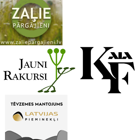
a
n
n
e
l