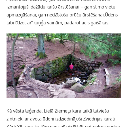
izmantojuši dažādu kaišu ārstēšanai – gan slimo vietu
apmazgāšanai, gan nedzīstošu brūču ārstēšanai.Ūdens
labi līdzot arī kuņģa vainām, padarot acis gaišākas.
Kā vēsta leģenda, Lielā Ziemeļu kara laikā latviešu
zintnieki ar avota ūdeni izdziedinājuši Zviedrijas karali
Kārli XII, kura kaitēm nav spējuši līdzēt pat galma gudrie