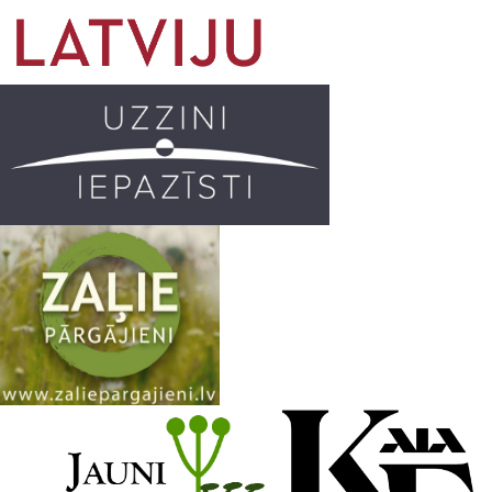
o
g
r
b
o
r
e
k
a
C
m
h
a
n
n
e