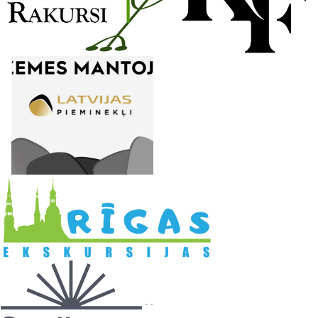
l
. .