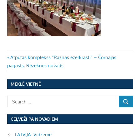
Ziņu
Previous
Atpūtas komplekss “Rāznas ezerkrasti” – Čornajas
Post:
pagasts, Rēzeknes novads
izvēlne
MEKLĒ VIETNĒ
CEĻVEŽI PA NOVADIEM
LATVIJA: Vidzeme