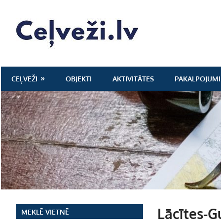
Skip
to
Ceļveži.lv
content
CEĻVEŽI
OBJEKTI
AKTIVITĀTES
PAKALPOJUMI
Lācītes-G
MEKLĒ VIETNĒ