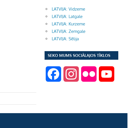
LATVIJA: Vidzeme
LATVIJA: Latgale
LATVIJA: Kurzeme
LATVIJA: Zemgale
LATVIJA: Sēlija
SEKO MUMS SOCIĀLAJOS TĪKLOS
F
I
F
Y
a
n
l
o
c
s
i
u
e
t
c
T