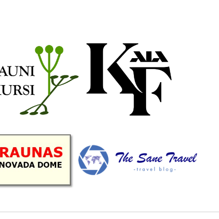
b
a
k
u
o
g
r
b
o
r
e
k
a
C
m
h
a
n
n