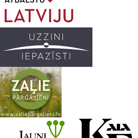
o
g
r
b
o
r
e
k
a
C
m
h
a
n
n
e