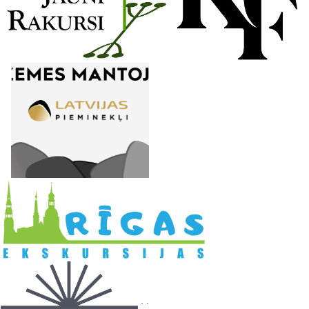
l
. .