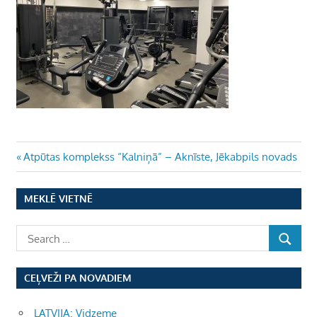
Ziņu
Previous
Atpūtas komplekss “Kalniņā” – Aknīste, Jēkabpils novads
Post:
izvēlne
MEKLĒ VIETNĒ
CEĻVEŽI PA NOVADIEM
LATVIJA: Vidzeme