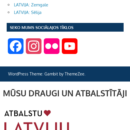
LATVIJA: Zemgale
LATVIJA: Sēlija
SEKO MUMS SOCIĀLAJOS TĪKLOS
F
I
F
Y
a
n
l
o
WordPress Theme: Gambit by ThemeZee.
c
s
i
u
MŪSU DRAUGI UN ATBALSTĪTĀJI
e
t
c
T
b
a
k
u
o
g
r
b