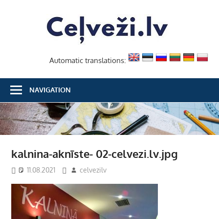
Skip
Ceļvež
to
content
Automatic translations:
NAVIGATION
kalnina-aknīste- 02-celvezi.lv.jpg
11.08.2021
celvezilv