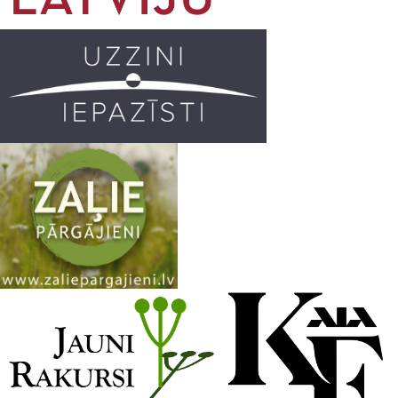
o
r
e
k
a
C
m
h
a
n
n
e
l