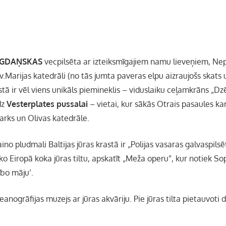
GDAŅSKAS
vecpilsēta ar izteiksmīgajiem namu lieveņiem, Nep
Marijas katedrāli (no tās jumta paveras elpu aizraujošs skats u
ā ir vēl viens unikāls piemineklis – viduslaiku ceļamkrāns „Dzē
dz
Vesterplates pussalai
– vietai, kur sākās Otrais pasaules ka
arks un Olivas katedrāle.
ino pludmali Baltijas jūras krastā ir „Polijas vasaras galvaspilsē
o Eiropā koka jūras tiltu, apskatīt „Meža operu”, kur notiek Sop
ībo māju’.
keanogrāfijas muzejs ar jūras akvāriju. Pie jūras tilta pietauvoti d