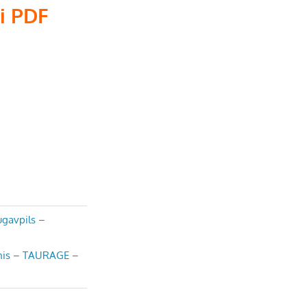
di PDF
ugavpils –
alnis – TAURAGE –