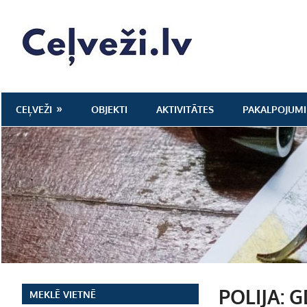
Skip
to
Ceļveži.lv
content
CEĻVEŽI
OBJEKTI
AKTIVITĀTES
PAKALPOJUMI
POLIJA: 
MEKLĒ VIETNĒ