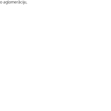
do aglomerāciju,
b
a
k
u
o
g
r
b
o
r
e
k
a
C
m
h
a
n
n