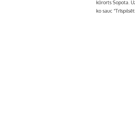
kūrorts Sopota. Uz
ko sauc “Trīspilsēt