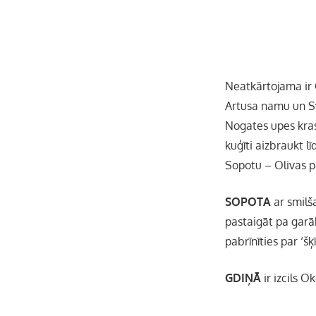
Neatkārtojama ir
Artusa namu un Sv.
Nogates upes krast
kuģīti aizbraukt lī
Sopotu – Olivas p
SOPOTA
ar smilša
pastaigāt pa garāk
pabrīnīties par ‘šķ
GDIŅĀ
ir izcils O