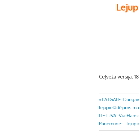
Lejup
Ceļveža versija: 1
Ziņu
Previous
LATGALE: Daugavpi
Post:
lejupielādējams ma
izvēlne
Next
LIETUVA: Via Hanse
Post:
Panemune – lejupi