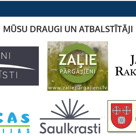
MŪSU DRAUGI UN ATBALSTĪTĀJI
. .