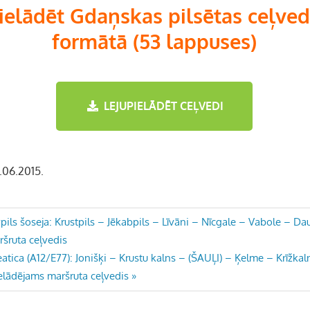
ielādēt Gdaņskas pilsētas ceļve
formātā (53 lappuses)
LEJUPIELĀDĒT CEĻVEDI
8.06.2015.
ls šoseja: Krustpils – Jēkabpils – Līvāni – Nīcgale – Vabole – Da
ršruta ceļvedis
atica (A12/E77): Jonišķi – Krustu kalns – (ŠAUĻI) – Ķelme – Krīžk
elādējams maršruta ceļvedis