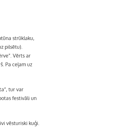
e
l
tūna strūklaku,
z pilsētu).
rve”. Vērts ar
rš. Pa ceļam uz
ta”, tur var
otas festivāli un
ivi vēsturiski kuģi.