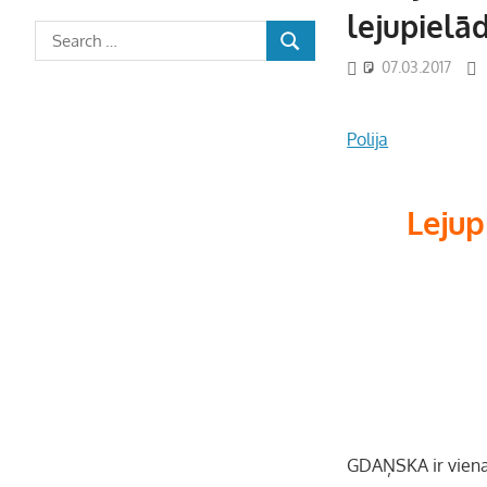
lejupielā
07.03.2017
Polija
Lejup
GDAŅSKA ir viena 