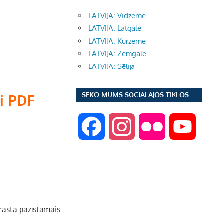
LATVIJA: Vidzeme
LATVIJA: Latgale
LATVIJA: Kurzeme
LATVIJA: Zemgale
LATVIJA: Sēlija
SEKO MUMS SOCIĀLAJOS TĪKLOS
di PDF
F
I
F
Y
a
n
l
o
c
s
i
u
e
t
c
T
krastā pazīstamais