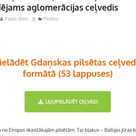
dējams aglomerācijas ceļvedis
Paulis Stars
Pilsētas
ielādēt Gdaņskas pilsētas ceļve
formātā (53 lappuses)
LEJUPIELĀDĒT CEĻVEDI
no Eiropas skaistākajām pilsētām. Tai blakus – Baltijas jūras 