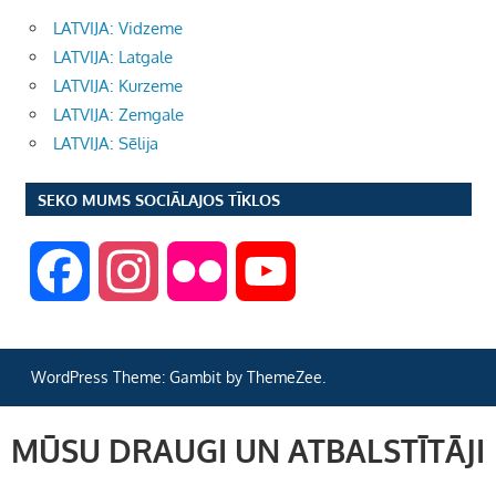
LATVIJA: Vidzeme
LATVIJA: Latgale
LATVIJA: Kurzeme
LATVIJA: Zemgale
LATVIJA: Sēlija
SEKO MUMS SOCIĀLAJOS TĪKLOS
F
I
F
Y
a
n
l
o
WordPress Theme: Gambit by ThemeZee.
c
s
i
u
MŪSU DRAUGI UN ATBALSTĪTĀJI
e
t
c
T