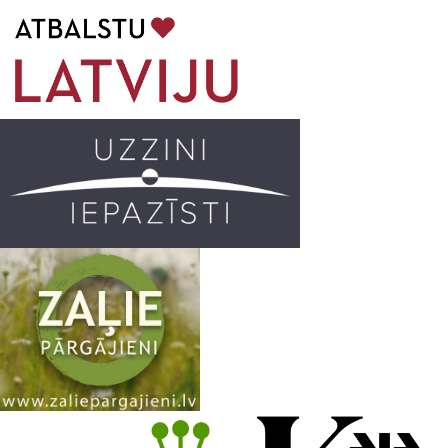
b
a
k
u
o
g
r
b
o
r
e
k
a
C
m
h
a
n
n
e