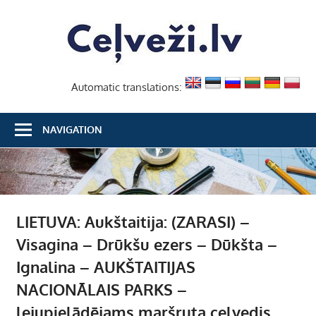
Skip
Ceļvež
to
content
Automatic translations:
NAVIGATION
LIETUVA: Aukštaitija: (ZARASI) –
Visagina – Drūkšu ezers – Dūkšta –
Ignalina – AUKŠTAITIJAS
NACIONĀLAIS PARKS –
lejupielādējams maršruta ceļvedis