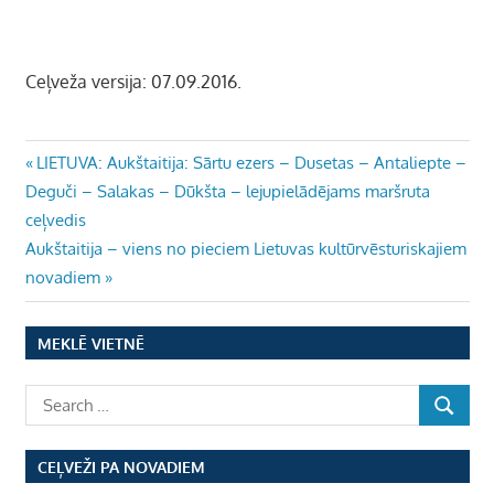
Ceļveža versija: 07.09.2016.
Ziņu
Previous
LIETUVA: Aukštaitija: Sārtu ezers – Dusetas – Antaliepte –
Post:
Deguči – Salakas – Dūkšta – lejupielādējams maršruta
izvēlne
ceļvedis
Next
Aukštaitija – viens no pieciem Lietuvas kultūrvēsturiskajiem
Post:
novadiem
MEKLĒ VIETNĒ
CEĻVEŽI PA NOVADIEM