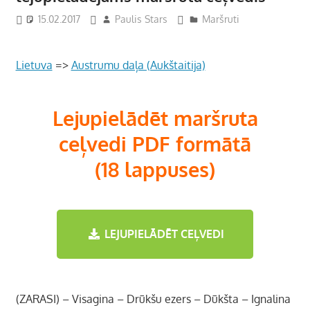
15.02.2017
Paulis Stars
Maršruti
Lietuva
=>
Austrumu daļa (Aukštaitija)
Lejupielādēt maršruta
ceļvedi PDF formātā
(18 lappuses)
LEJUPIELĀDĒT CEĻVEDI
(ZARASI) – Visagina – Drūkšu ezers – Dūkšta – Ignalina