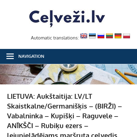
Skip
Ceļvež
to
content
Automatic translations:
NAVIGATION
LIETUVA: Aukštaitija: LV/LT
Skaistkalne/Germanišķis – (BIRŽI) –
Vabalninka – Kupišķi – Raguvele –
ANĪKŠČI – Rubiķu ezers –
lejupielādējams maršruta ceļvedis