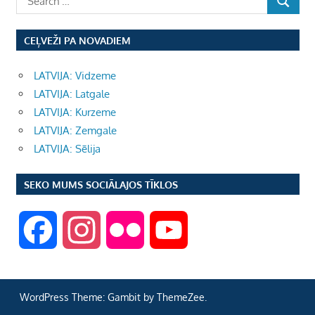
CEĻVEŽI PA NOVADIEM
LATVIJA: Vidzeme
LATVIJA: Latgale
LATVIJA: Kurzeme
LATVIJA: Zemgale
LATVIJA: Sēlija
SEKO MUMS SOCIĀLAJOS TĪKLOS
F
I
F
Y
a
n
l
o
WordPress Theme: Gambit by ThemeZee.
c
s
i
u