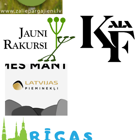
n
e
l