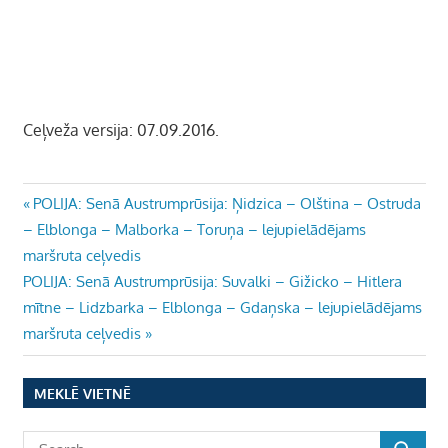
Ceļveža versija: 07.09.2016.
Ziņu
Previous
POLIJA: Senā Austrumprūsija: Ņidzica – Olština – Ostruda
Post:
– Elblonga – Malborka – Toruņa – lejupielādējams
izvēlne
maršruta ceļvedis
Next
POLIJA: Senā Austrumprūsija: Suvalki – Gižicko – Hitlera
Post:
mītne – Lidzbarka – Elblonga – Gdaņska – lejupielādējams
maršruta ceļvedis
MEKLĒ VIETNĒ