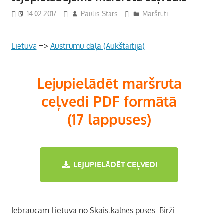
14.02.2017
Paulis Stars
Maršruti
Lietuva
=>
Austrumu daļa (Aukštaitija)
Lejupielādēt maršruta
ceļvedi PDF formātā
(17 lappuses)
LEJUPIELĀDĒT CEĻVEDI
Iebraucam Lietuvā no Skaistkalnes puses. Birži –