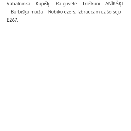
Vabalninka – Kupišķi – Ra-guvele – Troškūni – ANĪKŠĶI
– Burbišķu muiža – Rubiķu ezers. Izbraucam uz šo-seju
E267.