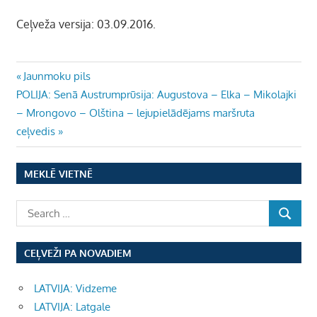
Ceļveža versija: 03.09.2016.
Ziņu
Previous
Jaunmoku pils
Next
Post:
POLIJA: Senā Austrumprūsija: Augustova – Elka – Mikolajki
izvēlne
Post:
– Mrongovo – Olština – lejupielādējams maršruta
ceļvedis
MEKLĒ VIETNĒ
CEĻVEŽI PA NOVADIEM
LATVIJA: Vidzeme
LATVIJA: Latgale