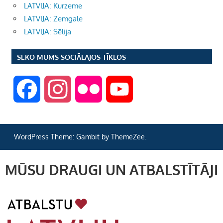
LATVIJA: Kurzeme
LATVIJA: Zemgale
LATVIJA: Sēlija
SEKO MUMS SOCIĀLAJOS TĪKLOS
F
I
F
Y
a
n
l
o
WordPress Theme: Gambit by ThemeZee.
c
s
i
u
MŪSU DRAUGI UN ATBALSTĪTĀJI
e
t
c
T
b
a
k
u