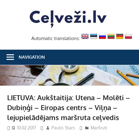
Skip
Ceļvež
to
content
Automatic translations:
NAVIGATION
LIETUVA: Aukštaitija: Utena – Molēti –
Dubiņģi – Eiropas centrs – Viļņa –
lejupielādējams maršruta ceļvedis
10.02.2017
Paulis Stars
Maršruti