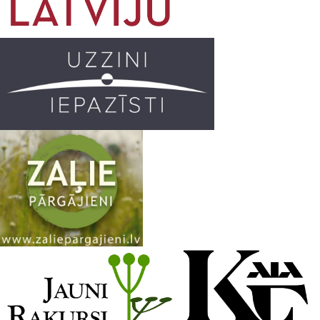
o
g
r
b
o
r
e
k
a
C
m
h
a
n
n
e
l