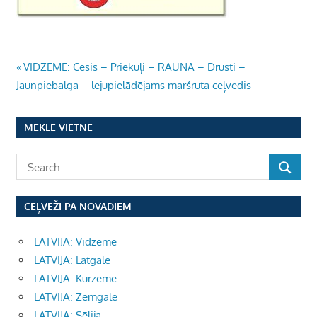
Ziņu
Previous
VIDZEME: Cēsis – Priekuļi – RAUNA – Drusti –
Post:
Jaunpiebalga – lejupielādējams maršruta ceļvedis
izvēlne
MEKLĒ VIETNĒ
CEĻVEŽI PA NOVADIEM
LATVIJA: Vidzeme
LATVIJA: Latgale
LATVIJA: Kurzeme
LATVIJA: Zemgale
LATVIJA: Sēlija