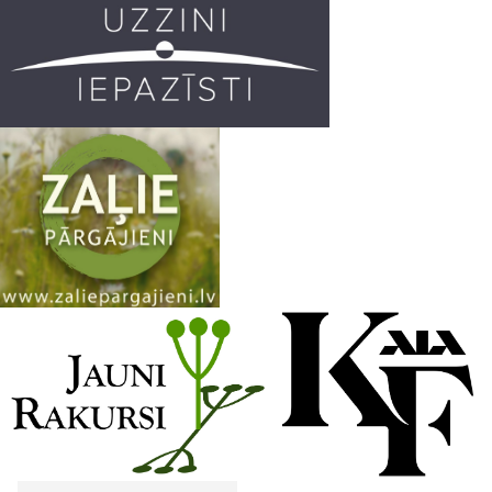
k
a
C
m
h
a
n
n
e
l