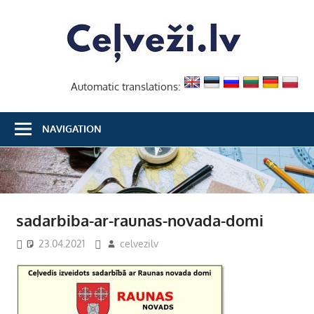
Skip
Ceļvež
to
content
Automatic translations:
NAVIGATION
sadarbiba-ar-raunas-novada-domi
23.04.2021
celvezilv