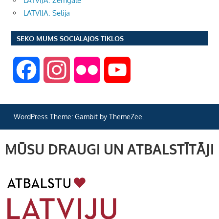
LATVIJA: Zemgale
LATVIJA: Sēlija
SEKO MUMS SOCIĀLAJOS TĪKLOS
F
I
F
Y
a
n
l
o
WordPress Theme: Gambit by ThemeZee.
c
s
i
u
MŪSU DRAUGI UN ATBALSTĪTĀJI
e
t
c
T
b
a
k
u
o
g
r
b