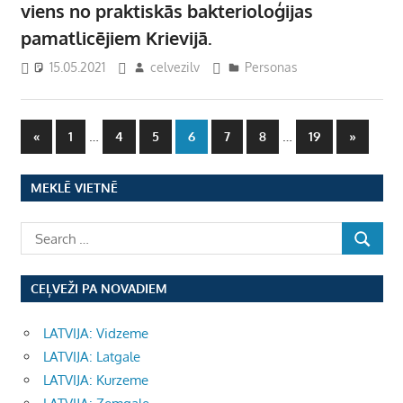
viens no praktiskās bakterioloģijas
pamatlicējiem Krievijā.
15.05.2021
celvezilv
Personas
Ziņu
Previous
…
…
Next
«
1
4
5
6
7
8
19
»
Posts
Posts
numerācija
MEKLĒ VIETNĒ
pēc
lappusēm
CEĻVEŽI PA NOVADIEM
LATVIJA: Vidzeme
LATVIJA: Latgale
LATVIJA: Kurzeme