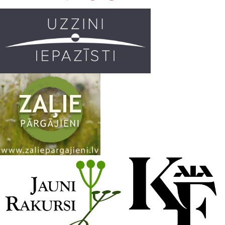
o
r
e
k
a
C
m
h
a
n
n
e
l