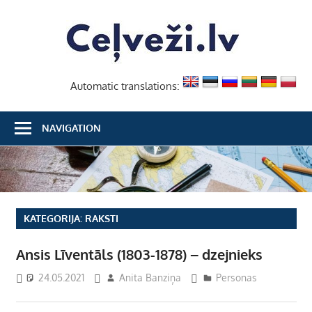
Skip
Ceļvež
to
content
Automatic translations:
NAVIGATION
KATEGORIJA:
RAKSTI
Ansis Līventāls (1803-1878) – dzejnieks
24.05.2021
Anita Banziņa
Personas