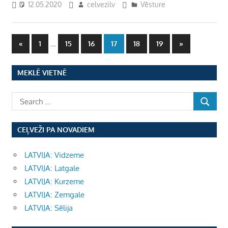
12.05.2020
celvezilv
Vēsture
Ziņu
Previous
…
Next
«
1
15
16
17
18
19
»
Posts
Posts
numerācija
MEKLĒ VIETNĒ
pēc
lappusēm
CEĻVEŽI PA NOVADIEM
LATVIJA: Vidzeme
LATVIJA: Latgale
LATVIJA: Kurzeme
LATVIJA: Zemgale
LATVIJA: Sēlija