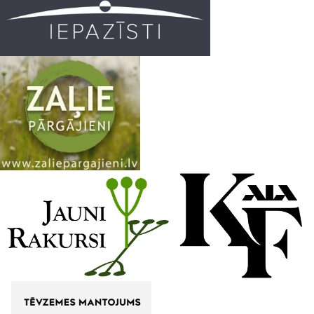
k
a
C
m
h
a
n
n
e
l