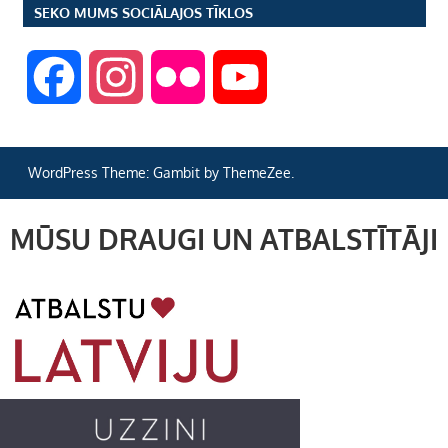
SEKO MUMS SOCIĀLAJOS TĪKLOS
F
I
F
Y
a
n
l
o
WordPress Theme: Gambit by ThemeZee.
c
s
i
u
MŪSU DRAUGI UN ATBALSTĪTĀJI
e
t
c
T
b
a
k
u
o
g
r
b
o
r
e