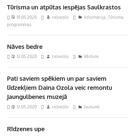
Tūrisma un atpūtas iespējas Saulkrastos
19.05.2020
celvezilv
Informācija
,
Tūrisma
programmas
Nāves bedre
12.05.2020
celvezilv
Vēsture
Pati saviem spēkiem un par saviem
līdzekļiem Daina Ozola veic remontu
Jaungulbenes muzejā
12.05.2020
celvezilv
Jaunumi
Rīdzenes upe