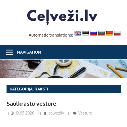
Skip
Ceļvež
to
content
Automatic translations:
NAVIGATION
KATEGORIJA:
RAKSTI
Saulkrastu vēsture
19.05.2020
celvezilv
Vēsture