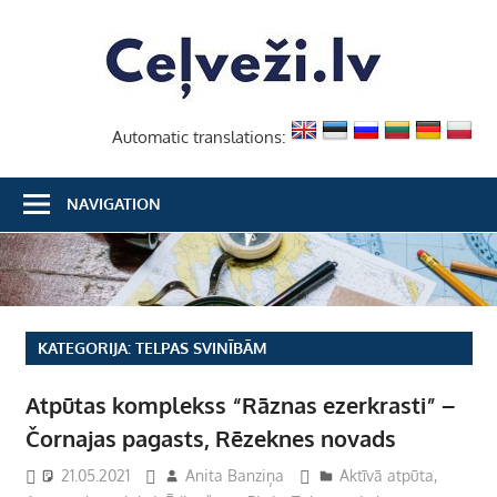
Skip
Ceļvež
to
content
Automatic translations:
NAVIGATION
KATEGORIJA:
TELPAS SVINĪBĀM
Atpūtas komplekss “Rāznas ezerkrasti” –
Čornajas pagasts, Rēzeknes novads
21.05.2021
Anita Banziņa
Aktīvā atpūta
,