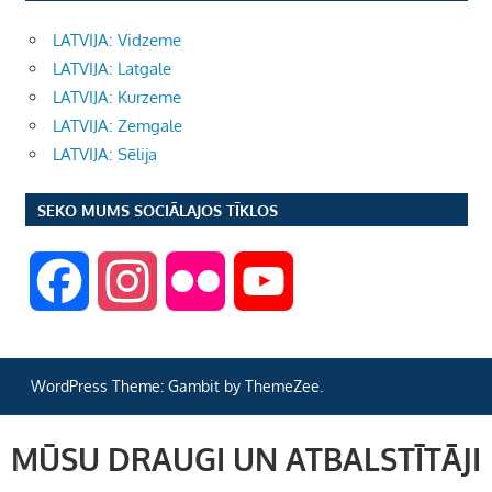
LATVIJA: Vidzeme
LATVIJA: Latgale
LATVIJA: Kurzeme
LATVIJA: Zemgale
LATVIJA: Sēlija
SEKO MUMS SOCIĀLAJOS TĪKLOS
F
I
F
Y
a
n
l
o
WordPress Theme: Gambit by ThemeZee.
c
s
i
u
MŪSU DRAUGI UN ATBALSTĪTĀJI
e
t
c
T