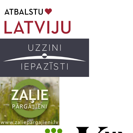
b
a
k
u
o
g
r
b
o
r
e
k
a
C
m
h
a
n
n