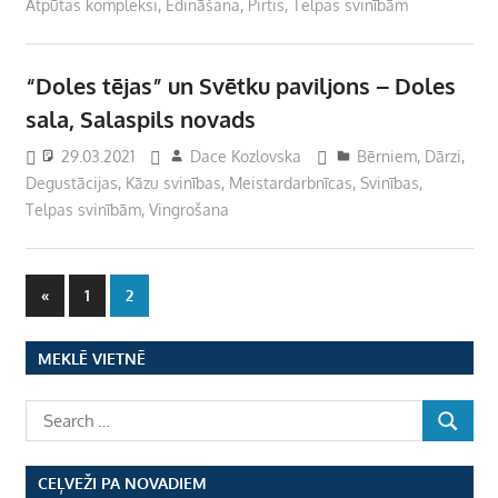
Atpūtas kompleksi
,
Ēdināšana
,
Pirtis
,
Telpas svinībām
“Doles tējas” un Svētku paviljons – Doles
sala, Salaspils novads
29.03.2021
Dace Kozlovska
Bērniem
,
Dārzi
,
Degustācijas
,
Kāzu svinības
,
Meistardarbnīcas
,
Svinības
,
Telpas svinībām
,
Vingrošana
Ziņu
Previous
«
1
2
Posts
numerācija
MEKLĒ VIETNĒ
pēc
lappusēm
CEĻVEŽI PA NOVADIEM